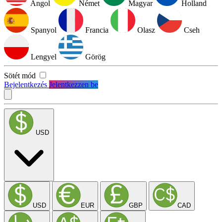
Angol
Német
Magyar
Holland
Spanyol
Francia
Olasz
Cseh
Lengyel
Görög
Sötét mód
Bejelentkezés
Jelentkezzen be
USD
USD
EUR
GBP
CAD