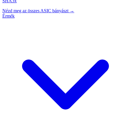
SHA3x
Nézd meg az összes ASIC bányászt →
Érmék