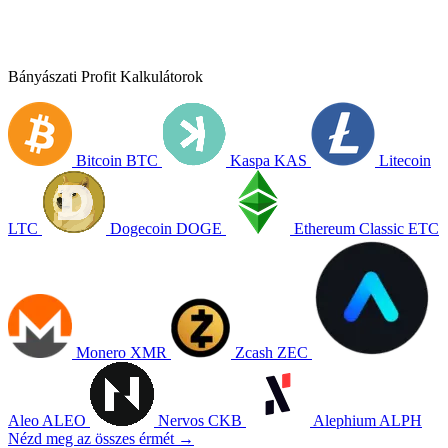
Bányászati Profit Kalkulátorok
Bitcoin
BTC
Kaspa
KAS
Litecoin
LTC
Dogecoin
DOGE
Ethereum Classic
ETC
Monero
XMR
Zcash
ZEC
Aleo
ALEO
Nervos
CKB
Alephium
ALPH
Nézd meg az összes érmét →