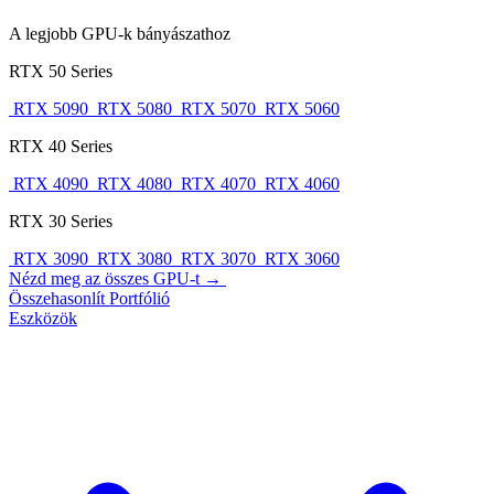
A legjobb GPU-k bányászathoz
RTX 50 Series
RTX 5090
RTX 5080
RTX 5070
RTX 5060
RTX 40 Series
RTX 4090
RTX 4080
RTX 4070
RTX 4060
RTX 30 Series
RTX 3090
RTX 3080
RTX 3070
RTX 3060
Nézd meg az összes GPU-t →
Összehasonlít
Portfólió
Eszközök