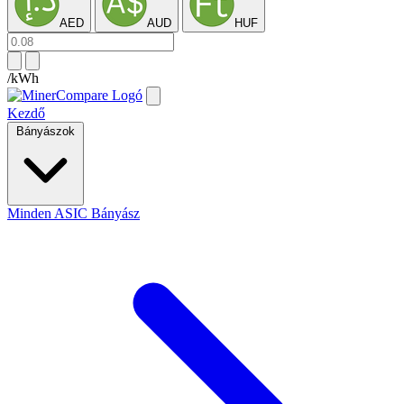
AED
AUD
HUF
/kWh
Kezdő
Bányászok
Minden ASIC Bányász