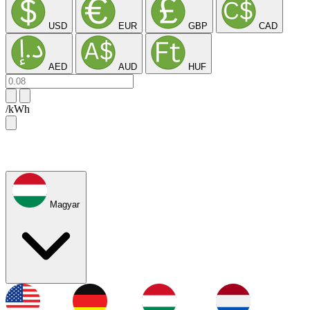
USD
EUR
GBP
CAD
AED
AUD
HUF
/kWh
Magyar