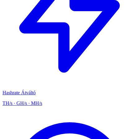
Hashrate Átváltó
TH/s · GH/s · MH/s