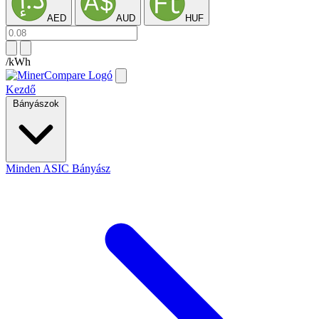
AED
AUD
HUF
/kWh
Kezdő
Bányászok
Minden ASIC Bányász