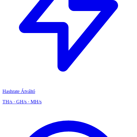
Hashrate Átváltó
TH/s · GH/s · MH/s