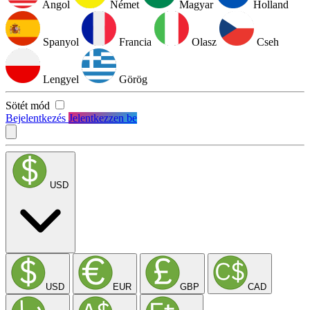
Angol
Német
Magyar
Holland
Spanyol
Francia
Olasz
Cseh
Lengyel
Görög
Sötét mód
Bejelentkezés
Jelentkezzen be
USD
USD
EUR
GBP
CAD