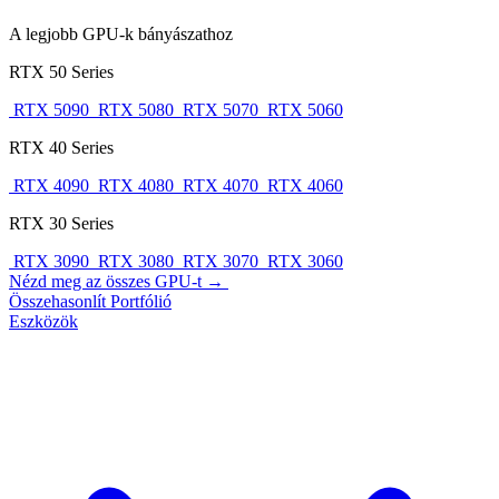
A legjobb GPU-k bányászathoz
RTX 50 Series
RTX 5090
RTX 5080
RTX 5070
RTX 5060
RTX 40 Series
RTX 4090
RTX 4080
RTX 4070
RTX 4060
RTX 30 Series
RTX 3090
RTX 3080
RTX 3070
RTX 3060
Nézd meg az összes GPU-t →
Összehasonlít
Portfólió
Eszközök