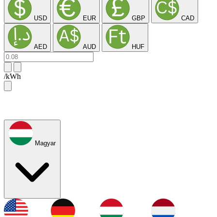
USD
EUR
GBP
CAD
AED
AUD
HUF
/kWh
Magyar