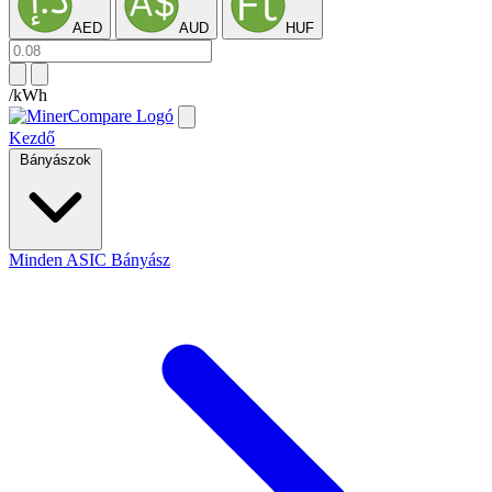
AED
AUD
HUF
/kWh
Kezdő
Bányászok
Minden ASIC Bányász