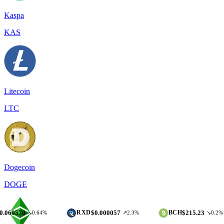
Kaspa
KAS
Litecoin
LTC
Dogecoin
DOGE
$0.000057
$215.23
RXD
BCH
↘0.64%
↗2.3%
↘0.2%