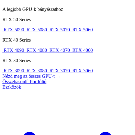
A legjobb GPU-k bányászathoz
RTX 50 Series
RTX 5090
RTX 5080
RTX 5070
RTX 5060
RTX 40 Series
RTX 4090
RTX 4080
RTX 4070
RTX 4060
RTX 30 Series
RTX 3090
RTX 3080
RTX 3070
RTX 3060
Nézd meg az összes GPU-t →
Összehasonlít
Portfólió
Eszközök