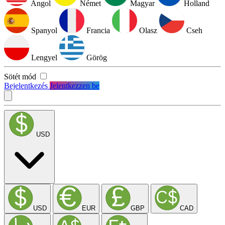
Angol
Német
Magyar
Holland
Spanyol
Francia
Olasz
Cseh
Lengyel
Görög
Sötét mód
Bejelentkezés
Jelentkezzen be
USD
USD
EUR
GBP
CAD