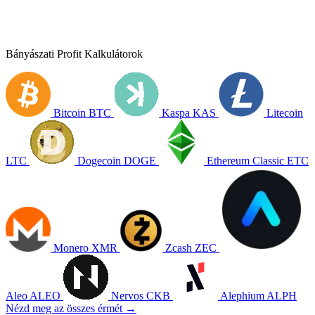
Bányászati Profit Kalkulátorok
Bitcoin
BTC
Kaspa
KAS
Litecoin
LTC
Dogecoin
DOGE
Ethereum Classic
ETC
Monero
XMR
Zcash
ZEC
Aleo
ALEO
Nervos
CKB
Alephium
ALPH
Nézd meg az összes érmét →