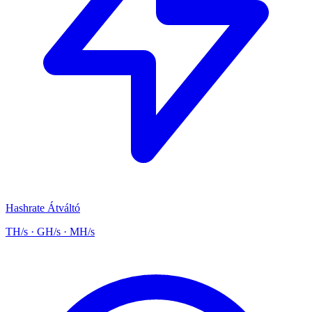
Hashrate Átváltó
TH/s · GH/s · MH/s