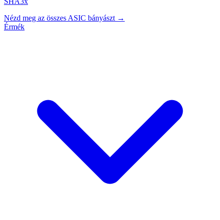
SHA3x
Nézd meg az összes ASIC bányászt →
Érmék