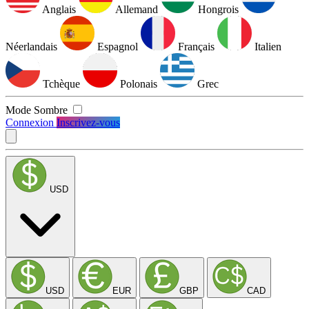
Anglais
Allemand
Hongrois
Néerlandais
Espagnol
Français
Italien
Tchèque
Polonais
Grec
Mode Sombre
Connexion
Inscrivez-vous
USD
USD
EUR
GBP
CAD