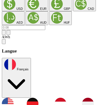
USD
EUR
GBP
CAD
AED
AUD
HUF
/kWh
Langue
Français