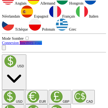
Anglais
Allemand
Hongrois
Néerlandais
Espagnol
Français
Italien
Tchèque
Polonais
Grec
Mode Sombre
Connexion
Inscrivez-vous
USD
USD
EUR
GBP
CAD