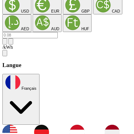
USD
EUR
GBP
CAD
AED
AUD
HUF
/kWh
Langue
Français