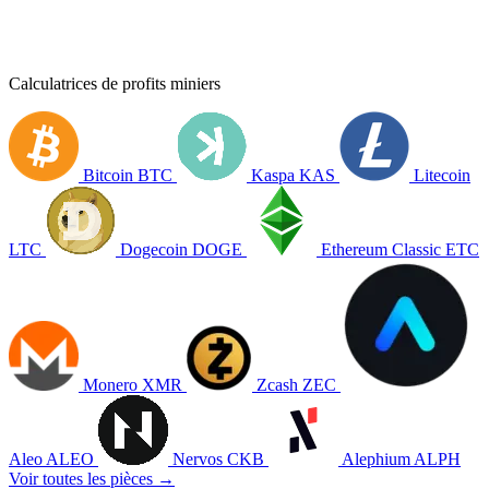
Calculatrices de profits miniers
Bitcoin
BTC
Kaspa
KAS
Litecoin
LTC
Dogecoin
DOGE
Ethereum Classic
ETC
Monero
XMR
Zcash
ZEC
Aleo
ALEO
Nervos
CKB
Alephium
ALPH
Voir toutes les pièces →