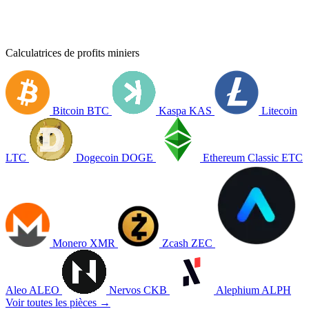
Calculatrices de profits miniers
Bitcoin
BTC
Kaspa
KAS
Litecoin
LTC
Dogecoin
DOGE
Ethereum Classic
ETC
Monero
XMR
Zcash
ZEC
Aleo
ALEO
Nervos
CKB
Alephium
ALPH
Voir toutes les pièces →