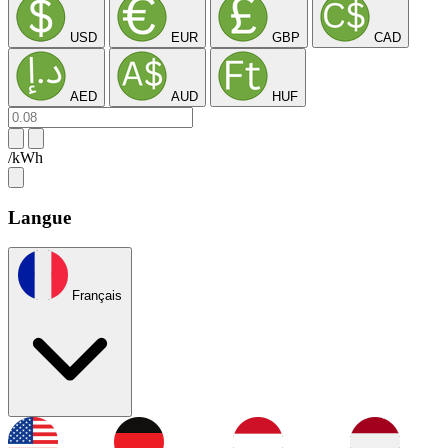
USD
EUR
GBP
CAD
AED
AUD
HUF
/kWh
Langue
Français