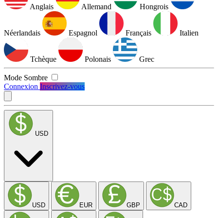
Anglais
Allemand
Hongrois
Néerlandais
Espagnol
Français
Italien
Tchèque
Polonais
Grec
Mode Sombre
Connexion
Inscrivez-vous
USD
USD
EUR
GBP
CAD