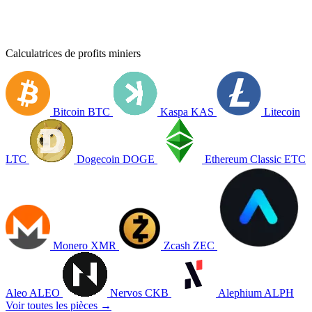
Calculatrices de profits miniers
Bitcoin
BTC
Kaspa
KAS
Litecoin
LTC
Dogecoin
DOGE
Ethereum Classic
ETC
Monero
XMR
Zcash
ZEC
Aleo
ALEO
Nervos
CKB
Alephium
ALPH
Voir toutes les pièces →