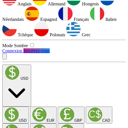
Anglais
Allemand
Hongrois
Néerlandais
Espagnol
Français
Italien
Tchèque
Polonais
Grec
Mode Sombre
Connexion
Inscrivez-vous
USD
USD
EUR
GBP
CAD