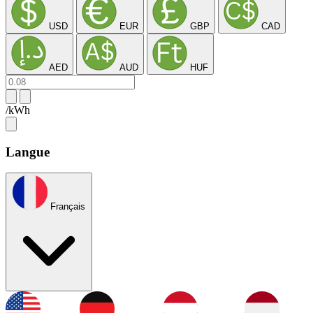
USD
EUR
GBP
CAD
AED
AUD
HUF
/kWh
Langue
Français