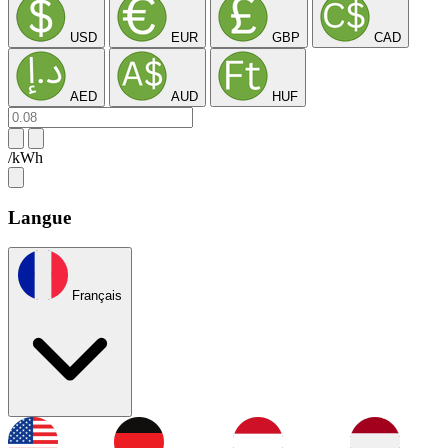
USD
EUR
GBP
CAD
AED
AUD
HUF
/kWh
Langue
Français