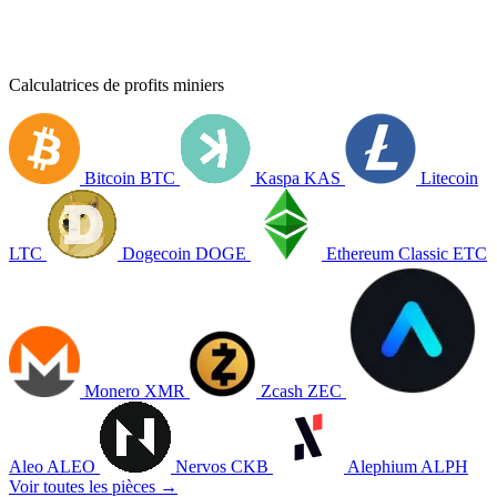
Calculatrices de profits miniers
Bitcoin
BTC
Kaspa
KAS
Litecoin
LTC
Dogecoin
DOGE
Ethereum Classic
ETC
Monero
XMR
Zcash
ZEC
Aleo
ALEO
Nervos
CKB
Alephium
ALPH
Voir toutes les pièces →