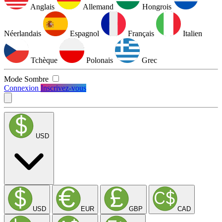
Anglais
Allemand
Hongrois
Néerlandais
Espagnol
Français
Italien
Tchèque
Polonais
Grec
Mode Sombre
Connexion
Inscrivez-vous
USD
USD
EUR
GBP
CAD