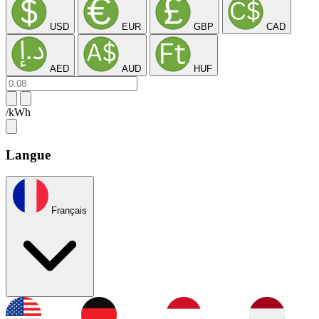
USD
EUR
GBP
CAD
AED
AUD
HUF
/kWh
Langue
Français