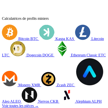
Calculatrices de profits miniers
Bitcoin
BTC
Kaspa
KAS
Litecoin
LTC
Dogecoin
DOGE
Ethereum Classic
ETC
Monero
XMR
Zcash
ZEC
Aleo
ALEO
Nervos
CKB
Alephium
ALPH
Voir toutes les pièces →