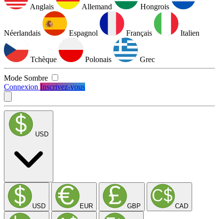
Anglais
Allemand
Hongrois
Néerlandais
Espagnol
Français
Italien
Tchèque
Polonais
Grec
Mode Sombre
Connexion
Inscrivez-vous
USD
USD
EUR
GBP
CAD