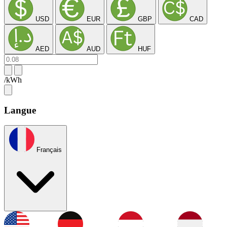
USD
EUR
GBP
CAD
AED
AUD
HUF
/kWh
Langue
Français