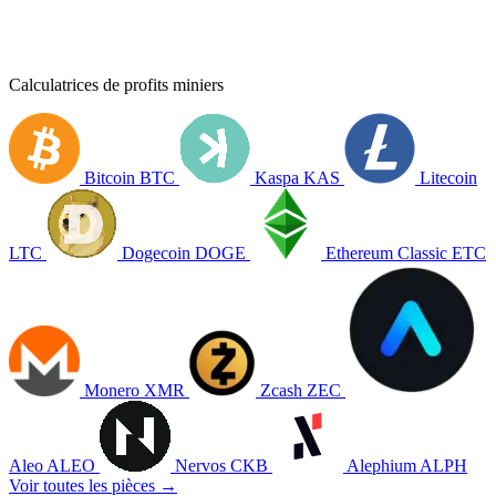
Calculatrices de profits miniers
Bitcoin
BTC
Kaspa
KAS
Litecoin
LTC
Dogecoin
DOGE
Ethereum Classic
ETC
Monero
XMR
Zcash
ZEC
Aleo
ALEO
Nervos
CKB
Alephium
ALPH
Voir toutes les pièces →