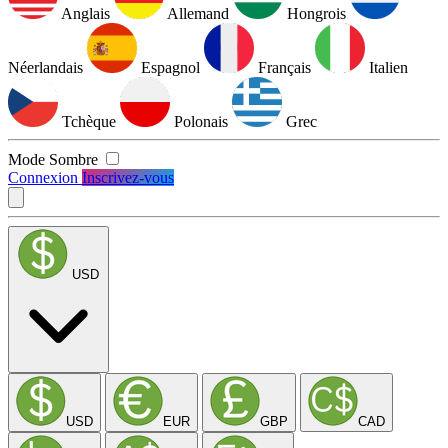
Anglais
Allemand
Hongrois
Néerlandais
Espagnol
Français
Italien
Tchèque
Polonais
Grec
Mode Sombre
Connexion
Inscrivez-vous
USD
USD
EUR
GBP
CAD