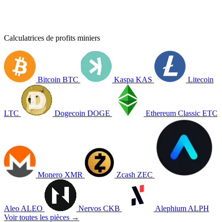
Calculatrices de profits miniers
Bitcoin
BTC
Kaspa
KAS
Litecoin
LTC
Dogecoin
DOGE
Ethereum Classic
ETC
Monero
XMR
Zcash
ZEC
Aleo
ALEO
Nervos
CKB
Alephium
ALPH
Voir toutes les pièces →