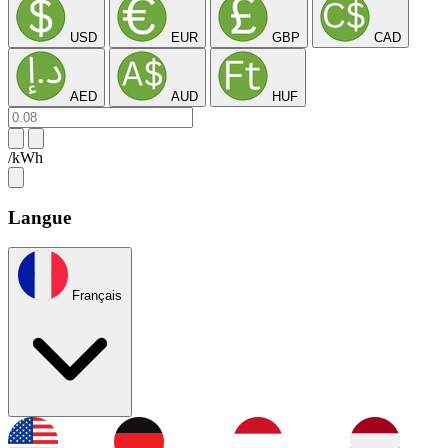
USD
EUR
GBP
CAD
AED
AUD
HUF
/kWh
Langue
Français