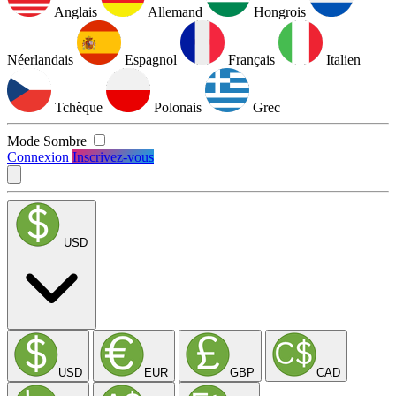
Anglais
Allemand
Hongrois
Néerlandais
Espagnol
Français
Italien
Tchèque
Polonais
Grec
Mode Sombre
Connexion
Inscrivez-vous
USD
USD
EUR
GBP
CAD