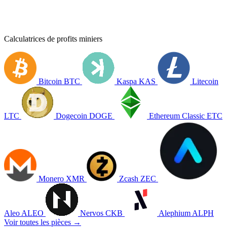
Calculatrices de profits miniers
Bitcoin
BTC
Kaspa
KAS
Litecoin
LTC
Dogecoin
DOGE
Ethereum Classic
ETC
Monero
XMR
Zcash
ZEC
Aleo
ALEO
Nervos
CKB
Alephium
ALPH
Voir toutes les pièces →