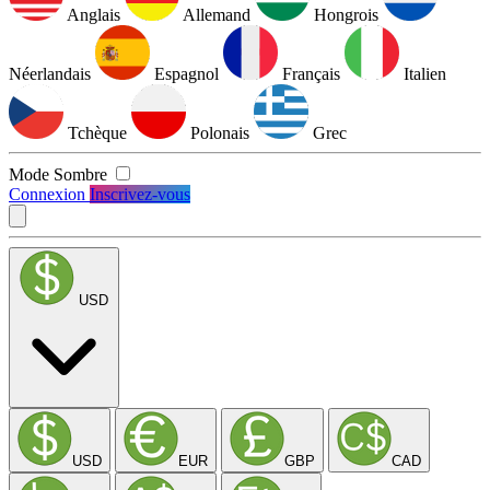
Anglais
Allemand
Hongrois
Néerlandais
Espagnol
Français
Italien
Tchèque
Polonais
Grec
Mode Sombre
Connexion
Inscrivez-vous
USD
USD
EUR
GBP
CAD