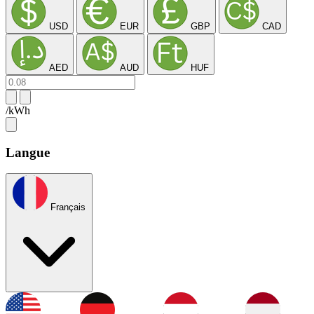
USD
EUR
GBP
CAD
AED
AUD
HUF
/kWh
Langue
Français