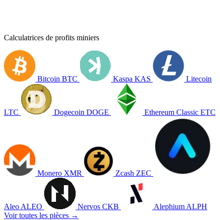
Calculatrices de profits miniers
Bitcoin
BTC
Kaspa
KAS
Litecoin
LTC
Dogecoin
DOGE
Ethereum Classic
ETC
Monero
XMR
Zcash
ZEC
Aleo
ALEO
Nervos
CKB
Alephium
ALPH
Voir toutes les pièces →