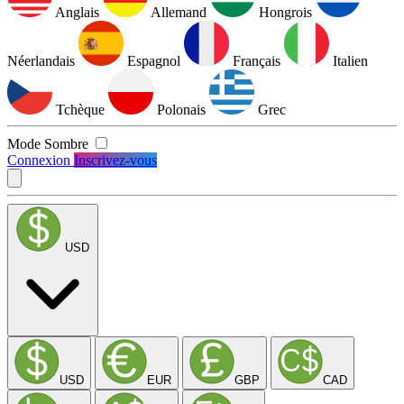
Anglais
Allemand
Hongrois
Néerlandais
Espagnol
Français
Italien
Tchèque
Polonais
Grec
Mode Sombre
Connexion
Inscrivez-vous
USD
USD
EUR
GBP
CAD