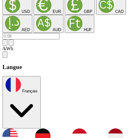
USD
EUR
GBP
CAD
AED
AUD
HUF
/kWh
Langue
Français