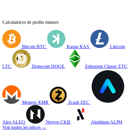
Calculatrices de profits miniers
Bitcoin
BTC
Kaspa
KAS
Litecoin
LTC
Dogecoin
DOGE
Ethereum Classic
ETC
Monero
XMR
Zcash
ZEC
Aleo
ALEO
Nervos
CKB
Alephium
ALPH
Voir toutes les pièces →