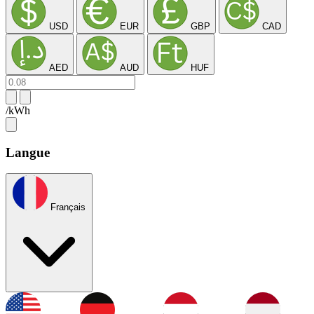
USD
EUR
GBP
CAD
AED
AUD
HUF
/kWh
Langue
Français