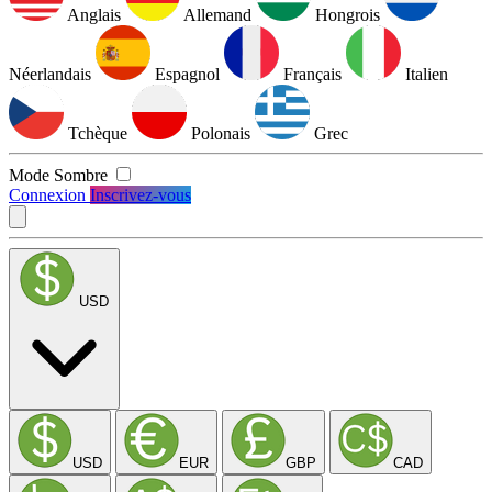
Anglais
Allemand
Hongrois
Néerlandais
Espagnol
Français
Italien
Tchèque
Polonais
Grec
Mode Sombre
Connexion
Inscrivez-vous
USD
USD
EUR
GBP
CAD