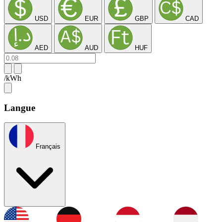
USD
EUR
GBP
CAD
AED
AUD
HUF
/kWh
Langue
Français