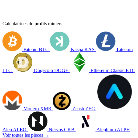
Calculatrices de profits miniers
Bitcoin
BTC
Kaspa
KAS
Litecoin
LTC
Dogecoin
DOGE
Ethereum Classic
ETC
Monero
XMR
Zcash
ZEC
Aleo
ALEO
Nervos
CKB
Alephium
ALPH
Voir toutes les pièces →