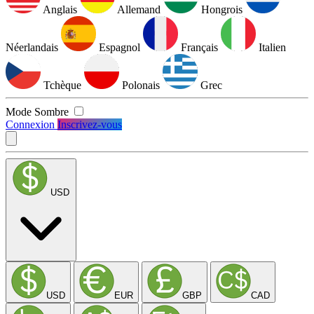
Anglais
Allemand
Hongrois
Néerlandais
Espagnol
Français
Italien
Tchèque
Polonais
Grec
Mode Sombre
Connexion
Inscrivez-vous
USD
USD
EUR
GBP
CAD