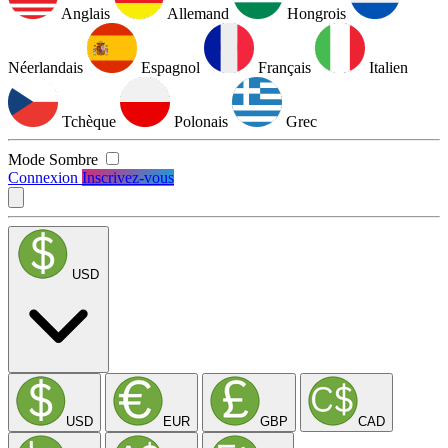
Anglais
Allemand
Hongrois
Néerlandais
Espagnol
Français
Italien
Tchèque
Polonais
Grec
Mode Sombre
Connexion
Inscrivez-vous
USD
USD
EUR
GBP
CAD