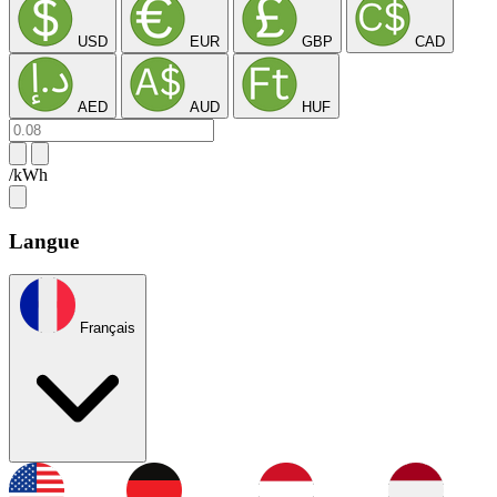
USD
EUR
GBP
CAD
AED
AUD
HUF
/kWh
Langue
Français