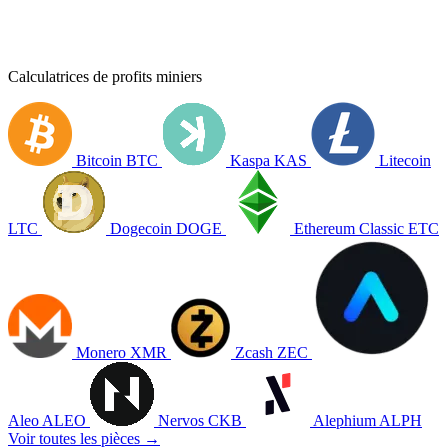
Calculatrices de profits miniers
Bitcoin
BTC
Kaspa
KAS
Litecoin
LTC
Dogecoin
DOGE
Ethereum Classic
ETC
Monero
XMR
Zcash
ZEC
Aleo
ALEO
Nervos
CKB
Alephium
ALPH
Voir toutes les pièces →