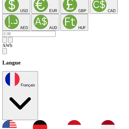
USD
EUR
GBP
CAD
AED
AUD
HUF
/kWh
Langue
Français