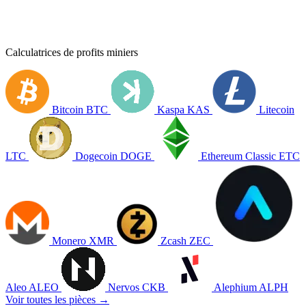
Calculatrices de profits miniers
Bitcoin
BTC
Kaspa
KAS
Litecoin
LTC
Dogecoin
DOGE
Ethereum Classic
ETC
Monero
XMR
Zcash
ZEC
Aleo
ALEO
Nervos
CKB
Alephium
ALPH
Voir toutes les pièces →