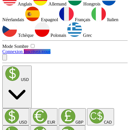
Anglais
Allemand
Hongrois
Néerlandais
Espagnol
Français
Italien
Tchèque
Polonais
Grec
Mode Sombre
Connexion
Inscrivez-vous
USD
USD
EUR
GBP
CAD