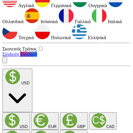
Αγγλικά
Γερμανικά
Ουγγρικά
Ολλανδικά
Ισπανικά
Γαλλικά
Ιταλικά
Τσεχικά
Πολωνικά
Ελληνικά
Σκοτεινός Τρόπος
Σύνδεση
Εγγραφή
USD
USD
EUR
GBP
CAD