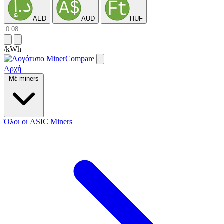
AED
AUD
HUF
/kWh
Αρχή
Μέ miners
Όλοι οι ASIC Miners