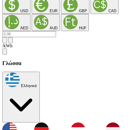
USD
EUR
GBP
CAD
AED
AUD
HUF
/kWh
Γλώσσα
Ελληνικά