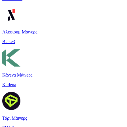
Αλεφίουμ Μάινερς
Blake3
Κάνενα Μάινερς
Kadena
Τάρι Μάινερς