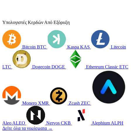
Υπολογιστές Κερδών Από Εξόρυξη
Bitcoin
BTC
Kaspa
KAS
Litecoin
LTC
Dogecoin
DOGE
Ethereum Classic
ETC
Monero
XMR
Zcash
ZEC
Aleo
ALEO
Nervos
CKB
Alephium
ALPH
Δείτε όλα τα νομίσματα →