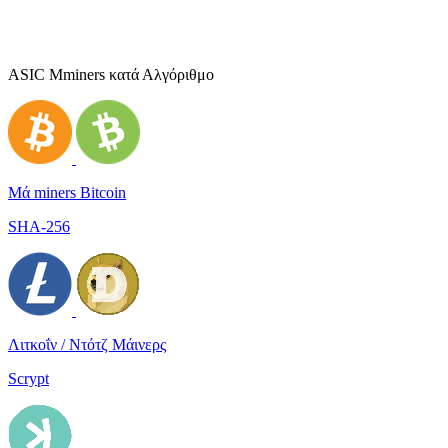
ASIC Μminers κατά Αλγόριθμο
Μά miners Bitcoin
SHA-256
Λιτκοΐν / Ντότζ Μάινερς
Scrypt