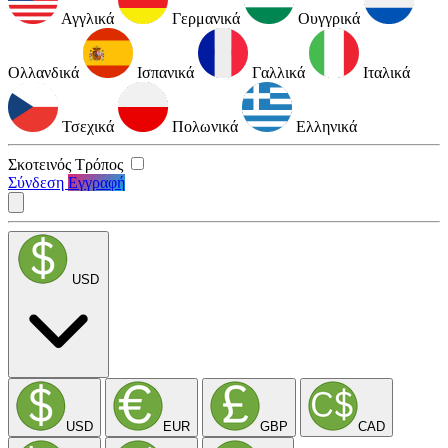
Αγγλικά
Γερμανικά
Ουγγρικά
Ολλανδικά
Ισπανικά
Γαλλικά
Ιταλικά
Τσεχικά
Πολωνικά
Ελληνικά
Σκοτεινός Τρόπος
Σύνδεση
Εγγραφή
USD
USD
EUR
GBP
CAD