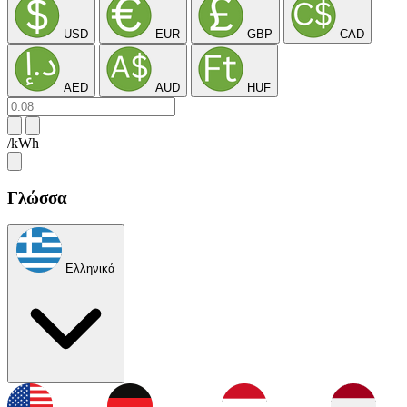
USD
EUR
GBP
CAD
AED
AUD
HUF
/kWh
Γλώσσα
Ελληνικά