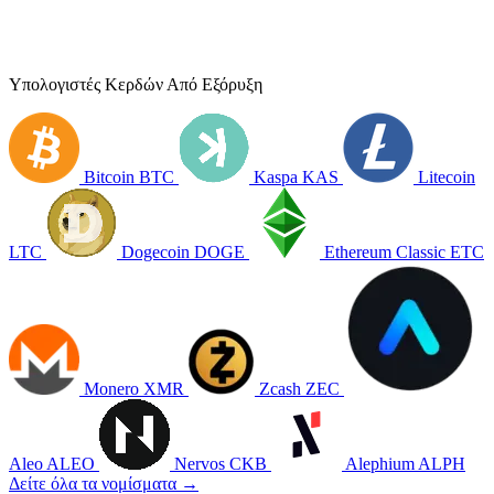
Υπολογιστές Κερδών Από Εξόρυξη
Bitcoin
BTC
Kaspa
KAS
Litecoin
LTC
Dogecoin
DOGE
Ethereum Classic
ETC
Monero
XMR
Zcash
ZEC
Aleo
ALEO
Nervos
CKB
Alephium
ALPH
Δείτε όλα τα νομίσματα →