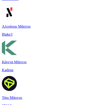
Αλεφίουμ Μάινερς
Blake3
Κάνενα Μάινερς
Kadena
Τάρι Μάινερς