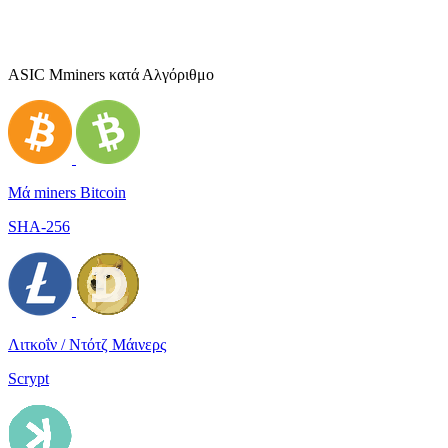
ASIC Μminers κατά Αλγόριθμο
Μά miners Bitcoin
SHA-256
Λιτκοΐν / Ντότζ Μάινερς
Scrypt