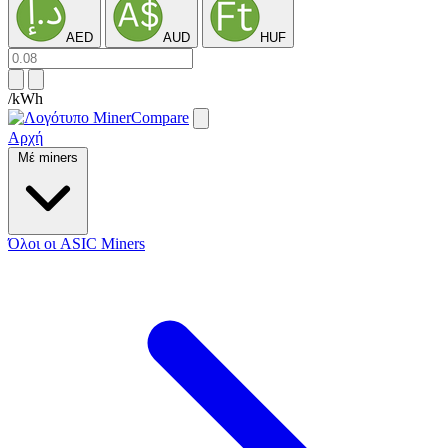
AED
AUD
HUF
/kWh
Αρχή
Μέ miners
Όλοι οι ASIC Miners