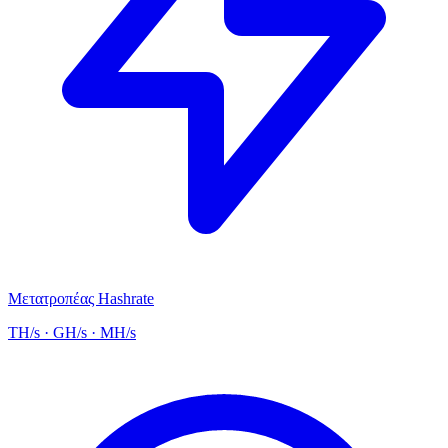
Μετατροπέας Hashrate
TH/s · GH/s · MH/s