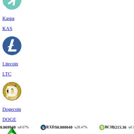
Kaspa
KAS
Litecoin
LTC
Dogecoin
DOGE
0
$0.000040
$215.36
RXD
BCH
↘0.07%
↘28.47%
↘0.11%