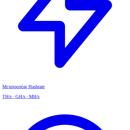
Μετατροπέας Hashrate
TH/s · GH/s · MH/s