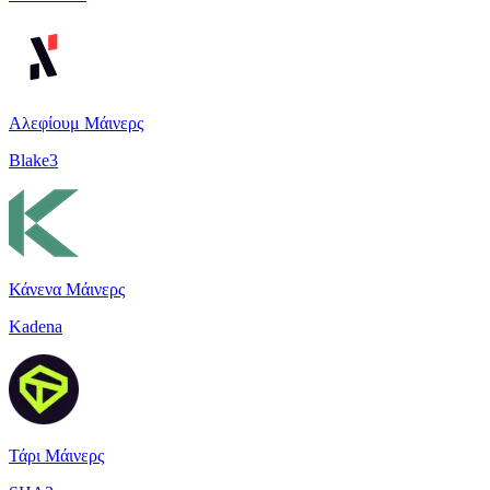
Αλεφίουμ Μάινερς
Blake3
Κάνενα Μάινερς
Kadena
Τάρι Μάινερς