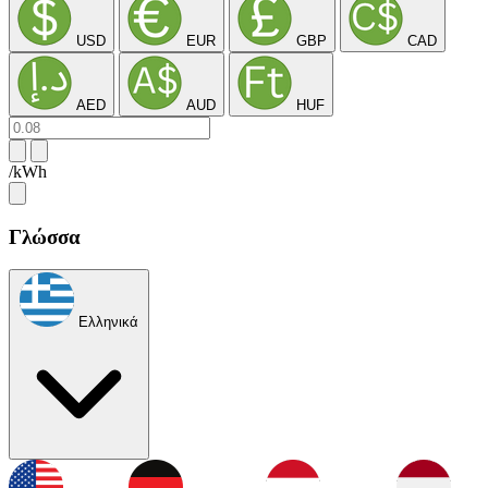
USD
EUR
GBP
CAD
AED
AUD
HUF
/kWh
Γλώσσα
Ελληνικά