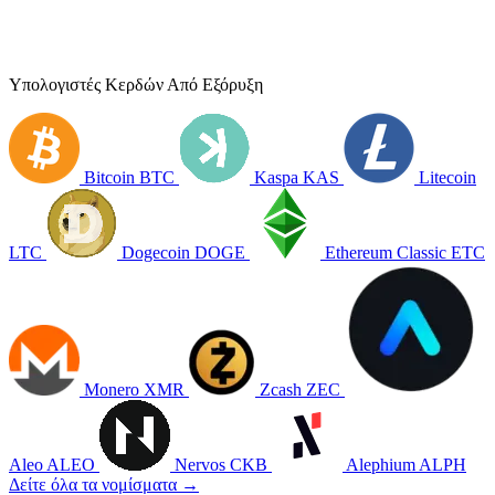
Υπολογιστές Κερδών Από Εξόρυξη
Bitcoin
BTC
Kaspa
KAS
Litecoin
LTC
Dogecoin
DOGE
Ethereum Classic
ETC
Monero
XMR
Zcash
ZEC
Aleo
ALEO
Nervos
CKB
Alephium
ALPH
Δείτε όλα τα νομίσματα →