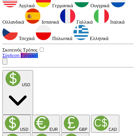
Αγγλικά
Γερμανικά
Ουγγρικά
Ολλανδικά
Ισπανικά
Γαλλικά
Ιταλικά
Τσεχικά
Πολωνικά
Ελληνικά
Σκοτεινός Τρόπος
Σύνδεση
Εγγραφή
USD
USD
EUR
GBP
CAD