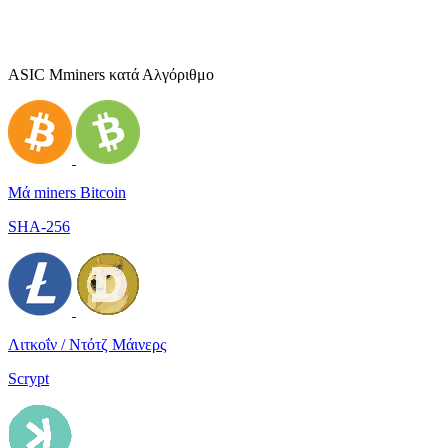
ASIC Μminers κατά Αλγόριθμο
Μά miners Bitcoin
SHA-256
Λιτκοΐν / Ντότζ Μάινερς
Scrypt