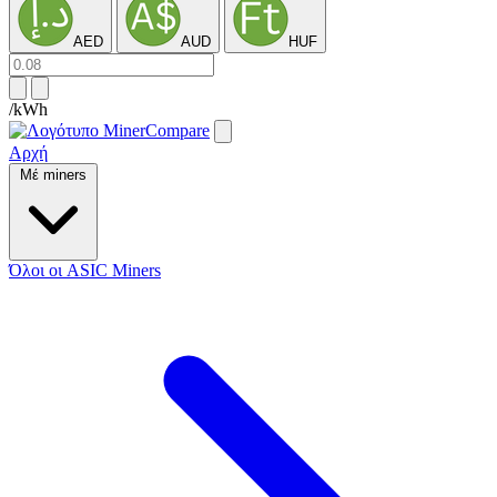
AED
AUD
HUF
/kWh
Αρχή
Μέ miners
Όλοι οι ASIC Miners