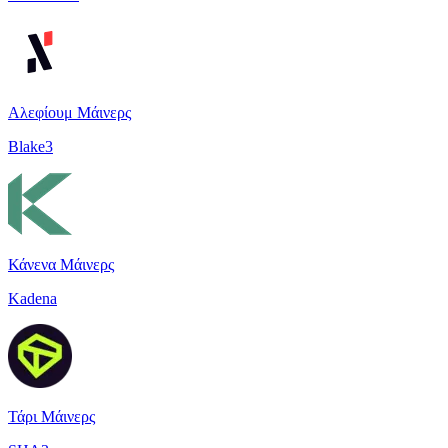
Αλεφίουμ Μάινερς
Blake3
Κάνενα Μάινερς
Kadena
Τάρι Μάινερς