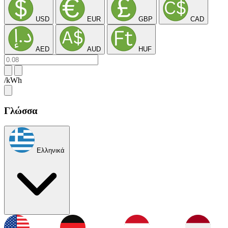
USD
EUR
GBP
CAD
AED
AUD
HUF
/kWh
Γλώσσα
Ελληνικά