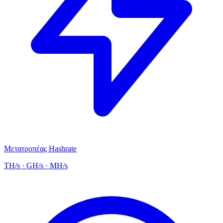
Μετατροπέας Hashrate
TH/s · GH/s · MH/s