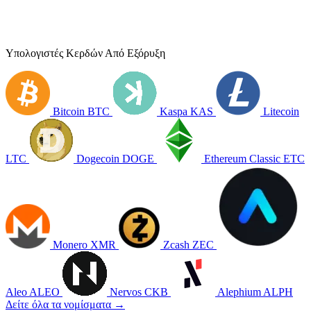
Υπολογιστές Κερδών Από Εξόρυξη
Bitcoin
BTC
Kaspa
KAS
Litecoin
LTC
Dogecoin
DOGE
Ethereum Classic
ETC
Monero
XMR
Zcash
ZEC
Aleo
ALEO
Nervos
CKB
Alephium
ALPH
Δείτε όλα τα νομίσματα →