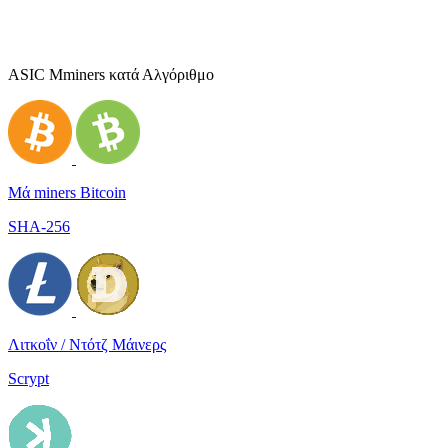
ASIC Μminers κατά Αλγόριθμο
Μά miners Bitcoin
SHA-256
Λιτκοΐν / Ντότζ Μάινερς
Scrypt