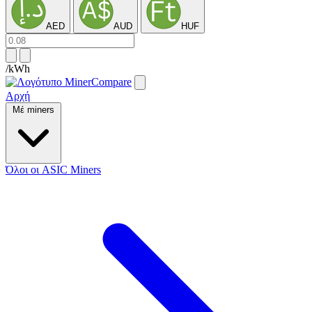
AED
AUD
HUF
/kWh
Αρχή
Μέ miners
Όλοι οι ASIC Miners