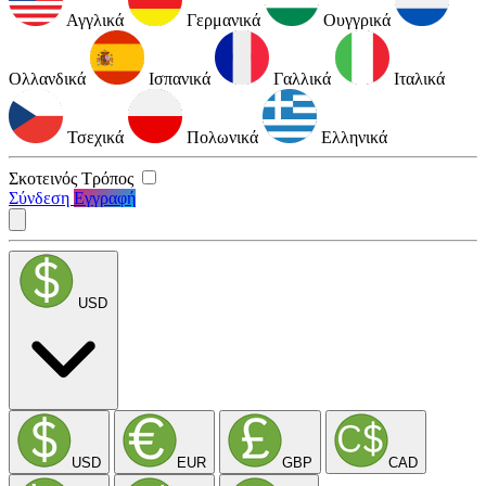
Αγγλικά
Γερμανικά
Ουγγρικά
Ολλανδικά
Ισπανικά
Γαλλικά
Ιταλικά
Τσεχικά
Πολωνικά
Ελληνικά
Σκοτεινός Τρόπος
Σύνδεση
Εγγραφή
USD
USD
EUR
GBP
CAD