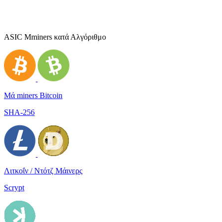
ASIC Μminers κατά Αλγόριθμο
Μά miners Bitcoin
SHA-256
Λιτκοΐν / Ντότζ Μάινερς
Scrypt