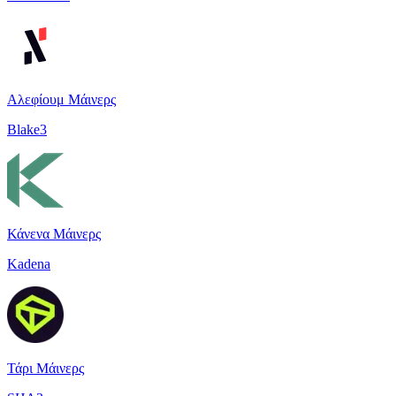
Αλεφίουμ Μάινερς
Blake3
Κάνενα Μάινερς
Kadena
Τάρι Μάινερς