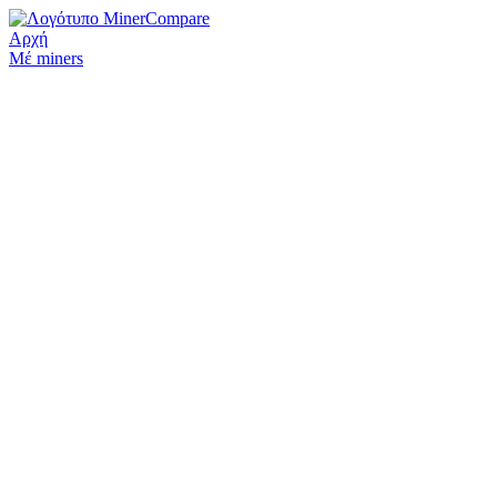
Αρχή
Μέ miners