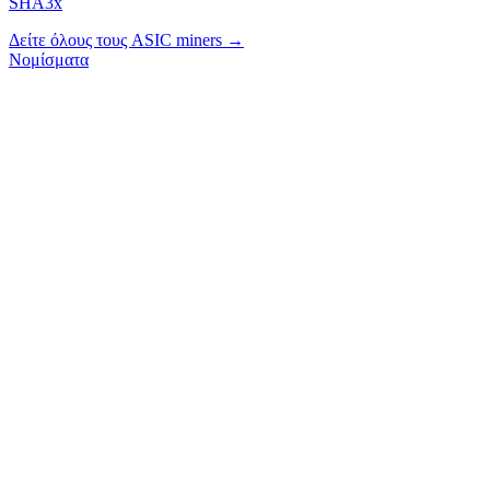
SHA3x
Δείτε όλους τους ASIC miners →
Νομίσματα