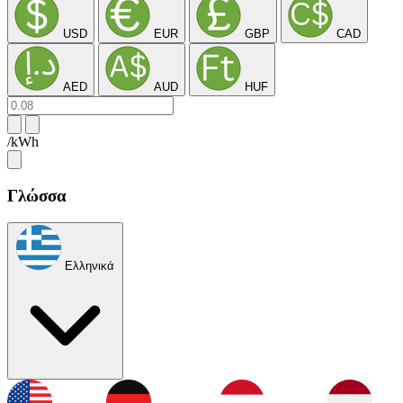
USD
EUR
GBP
CAD
AED
AUD
HUF
/kWh
Γλώσσα
Ελληνικά