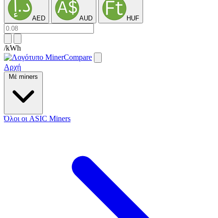
AED
AUD
HUF
/kWh
Αρχή
Μέ miners
Όλοι οι ASIC Miners