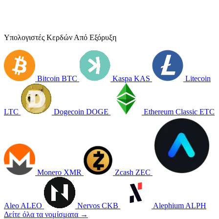
Υπολογιστές Κερδών Από Εξόρυξη
Bitcoin
BTC
Kaspa
KAS
Litecoin
LTC
Dogecoin
DOGE
Ethereum Classic
ETC
Monero
XMR
Zcash
ZEC
Aleo
ALEO
Nervos
CKB
Alephium
ALPH
Δείτε όλα τα νομίσματα →