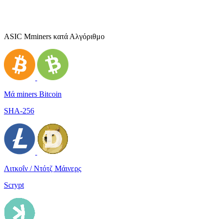
ASIC Μminers κατά Αλγόριθμο
Μά miners Bitcoin
SHA-256
Λιτκοΐν / Ντότζ Μάινερς
Scrypt