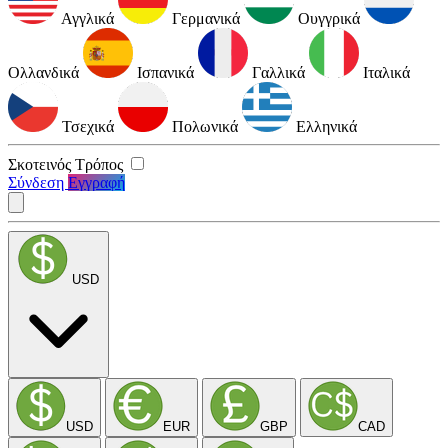
Αγγλικά
Γερμανικά
Ουγγρικά
Ολλανδικά
Ισπανικά
Γαλλικά
Ιταλικά
Τσεχικά
Πολωνικά
Ελληνικά
Σκοτεινός Τρόπος
Σύνδεση
Εγγραφή
USD
USD
EUR
GBP
CAD