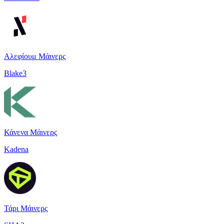
Αλεφίουμ Μάινερς
Blake3
Κάνενα Μάινερς
Kadena
Τάρι Μάινερς