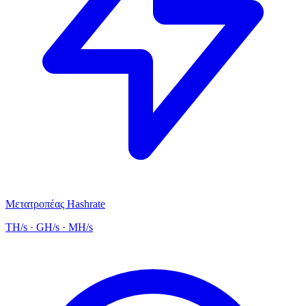
Μετατροπέας Hashrate
TH/s · GH/s · MH/s