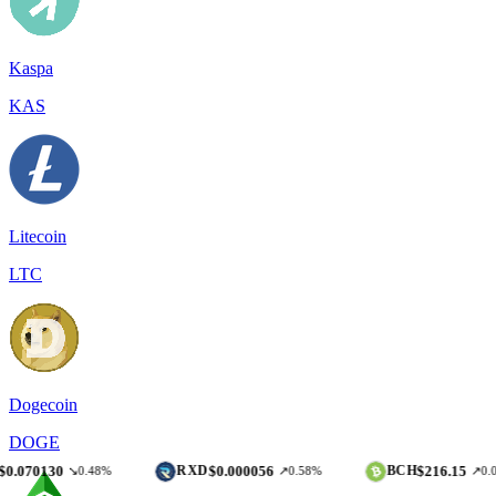
Kaspa
KAS
Litecoin
LTC
Dogecoin
DOGE
0
$0.000056
$216.15
RXD
BCH
↘0.48%
↗0.58%
↗0.07%