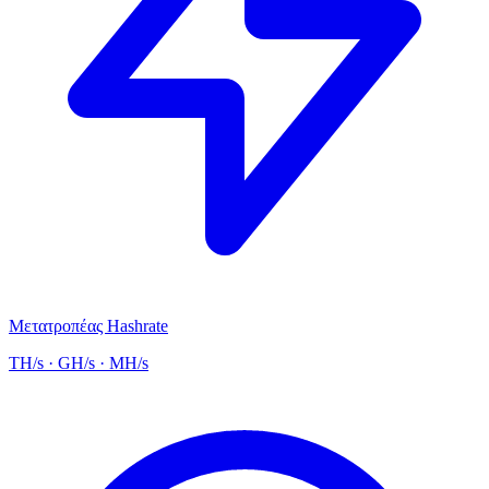
Μετατροπέας Hashrate
TH/s · GH/s · MH/s