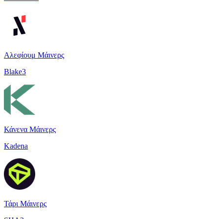
Αλεφίουμ Μάινερς
Blake3
Κάνενα Μάινερς
Kadena
Τάρι Μάινερς