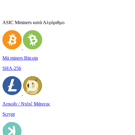
ASIC Μminers κατά Αλγόριθμο
Μά miners Bitcoin
SHA-256
Λιτκοΐν / Ντότζ Μάινερς
Scrypt