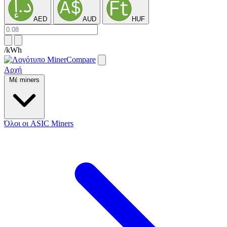
AED
AUD
HUF
/kWh
Αρχή
Μέ miners
Όλοι οι ASIC Miners