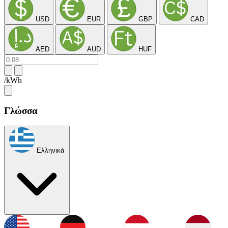
USD
EUR
GBP
CAD
AED
AUD
HUF
/kWh
Γλώσσα
Ελληνικά