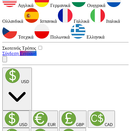
Αγγλικά
Γερμανικά
Ουγγρικά
Ολλανδικά
Ισπανικά
Γαλλικά
Ιταλικά
Τσεχικά
Πολωνικά
Ελληνικά
Σκοτεινός Τρόπος
Σύνδεση
Εγγραφή
USD
USD
EUR
GBP
CAD