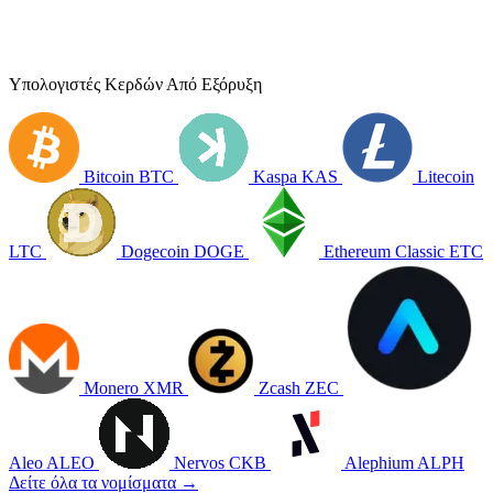
Υπολογιστές Κερδών Από Εξόρυξη
Bitcoin
BTC
Kaspa
KAS
Litecoin
LTC
Dogecoin
DOGE
Ethereum Classic
ETC
Monero
XMR
Zcash
ZEC
Aleo
ALEO
Nervos
CKB
Alephium
ALPH
Δείτε όλα τα νομίσματα →