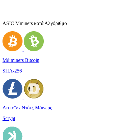
ASIC Μminers κατά Αλγόριθμο
Μά miners Bitcoin
SHA-256
Λιτκοΐν / Ντότζ Μάινερς
Scrypt