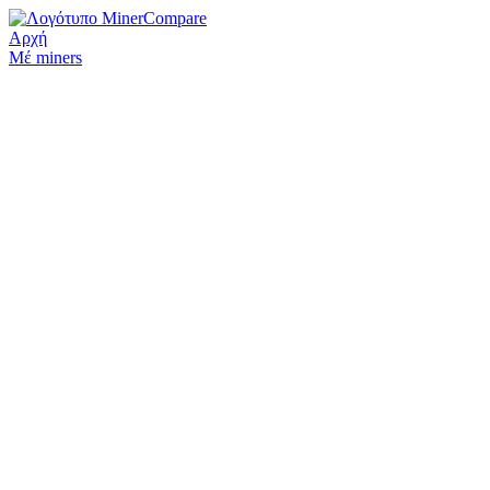
Αρχή
Μέ miners