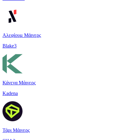
Αλεφίουμ Μάινερς
Blake3
Κάνενα Μάινερς
Kadena
Τάρι Μάινερς