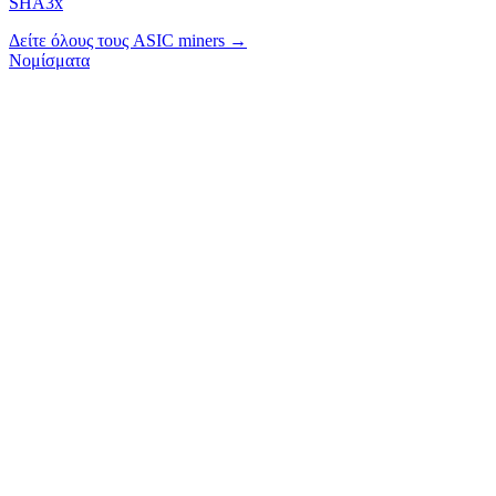
SHA3x
Δείτε όλους τους ASIC miners →
Νομίσματα