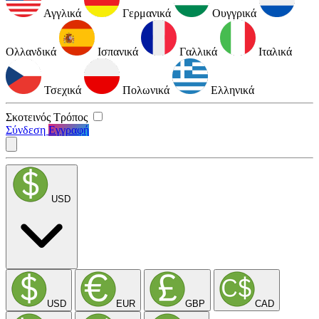
Αγγλικά
Γερμανικά
Ουγγρικά
Ολλανδικά
Ισπανικά
Γαλλικά
Ιταλικά
Τσεχικά
Πολωνικά
Ελληνικά
Σκοτεινός Τρόπος
Σύνδεση
Εγγραφή
USD
USD
EUR
GBP
CAD