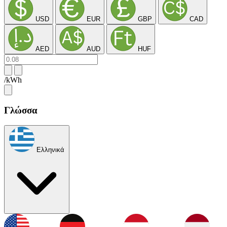
USD
EUR
GBP
CAD
AED
AUD
HUF
/kWh
Γλώσσα
Ελληνικά