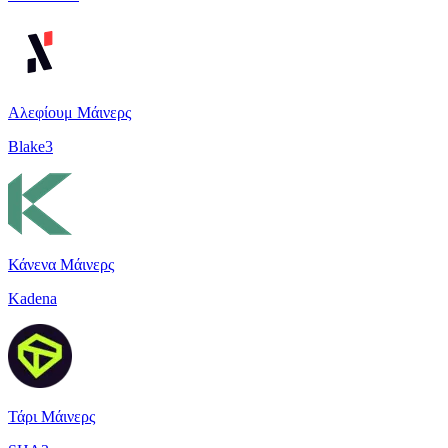
Αλεφίουμ Μάινερς
Blake3
Κάνενα Μάινερς
Kadena
Τάρι Μάινερς