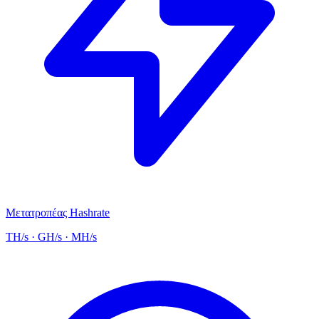
Μετατροπέας Hashrate
TH/s · GH/s · MH/s