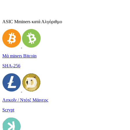
ASIC Μminers κατά Αλγόριθμο
Μά miners Bitcoin
SHA-256
Λιτκοΐν / Ντότζ Μάινερς
Scrypt