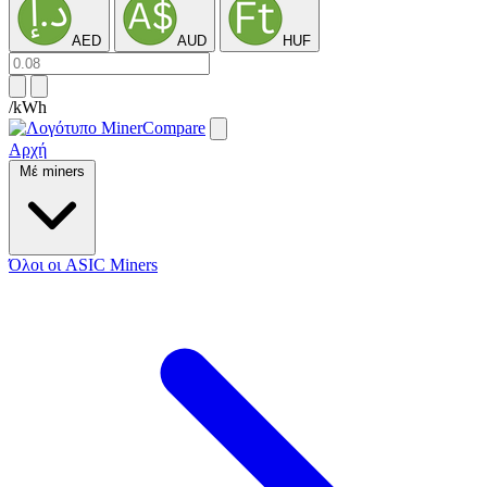
AED
AUD
HUF
/kWh
Αρχή
Μέ miners
Όλοι οι ASIC Miners