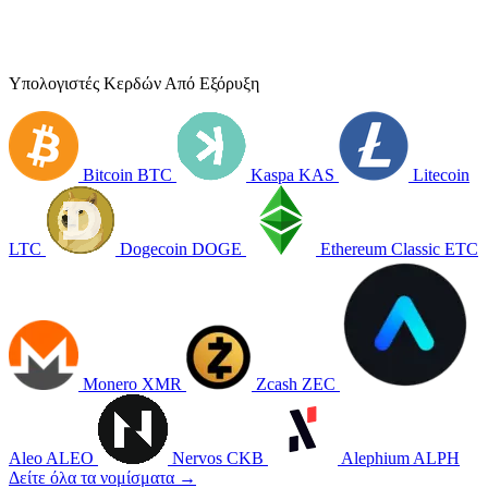
Υπολογιστές Κερδών Από Εξόρυξη
Bitcoin
BTC
Kaspa
KAS
Litecoin
LTC
Dogecoin
DOGE
Ethereum Classic
ETC
Monero
XMR
Zcash
ZEC
Aleo
ALEO
Nervos
CKB
Alephium
ALPH
Δείτε όλα τα νομίσματα →