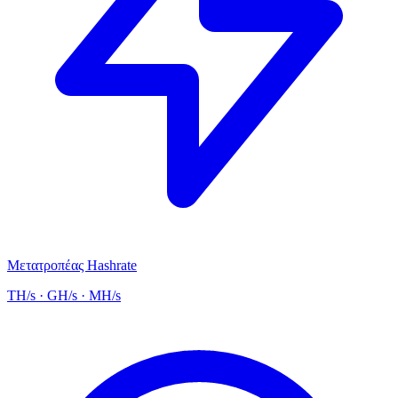
Μετατροπέας Hashrate
TH/s · GH/s · MH/s