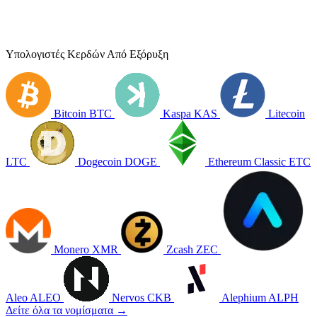
Υπολογιστές Κερδών Από Εξόρυξη
Bitcoin
BTC
Kaspa
KAS
Litecoin
LTC
Dogecoin
DOGE
Ethereum Classic
ETC
Monero
XMR
Zcash
ZEC
Aleo
ALEO
Nervos
CKB
Alephium
ALPH
Δείτε όλα τα νομίσματα →