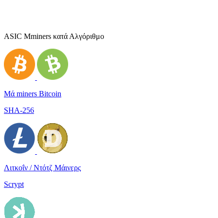
ASIC Μminers κατά Αλγόριθμο
Μά miners Bitcoin
SHA-256
Λιτκοΐν / Ντότζ Μάινερς
Scrypt