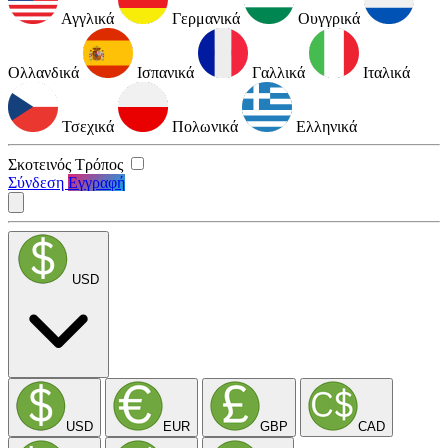
Αγγλικά
Γερμανικά
Ουγγρικά
Ολλανδικά
Ισπανικά
Γαλλικά
Ιταλικά
Τσεχικά
Πολωνικά
Ελληνικά
Σκοτεινός Τρόπος
Σύνδεση
Εγγραφή
USD
USD
EUR
GBP
CAD