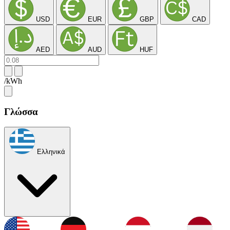
USD
EUR
GBP
CAD
AED
AUD
HUF
/kWh
Γλώσσα
Ελληνικά