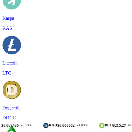
Kaspa
KAS
Litecoin
LTC
Dogecoin
DOGE
30
$0.000062
$215.27
RXD
BCH
↘0.13%
↘4.03%
↗0.15%