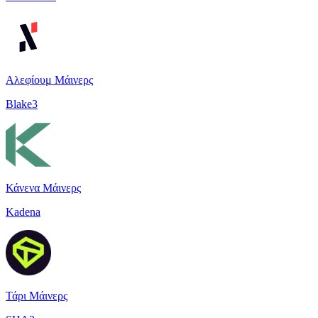
Αλεφίουμ Μάινερς
Blake3
Κάνενα Μάινερς
Kadena
Τάρι Μάινερς