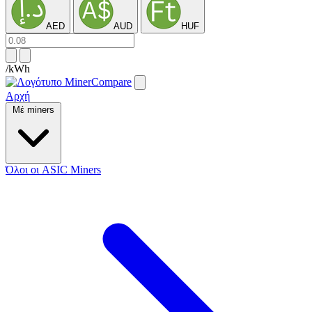
AED
AUD
HUF
/kWh
Αρχή
Μέ miners
Όλοι οι ASIC Miners