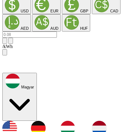
USD
EUR
GBP
CAD
AED
AUD
HUF
/kWh
Magyar