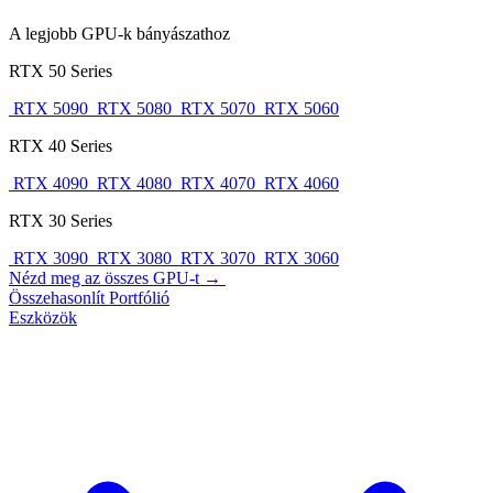
A legjobb GPU-k bányászathoz
RTX 50 Series
RTX 5090
RTX 5080
RTX 5070
RTX 5060
RTX 40 Series
RTX 4090
RTX 4080
RTX 4070
RTX 4060
RTX 30 Series
RTX 3090
RTX 3080
RTX 3070
RTX 3060
Nézd meg az összes GPU-t →
Összehasonlít
Portfólió
Eszközök