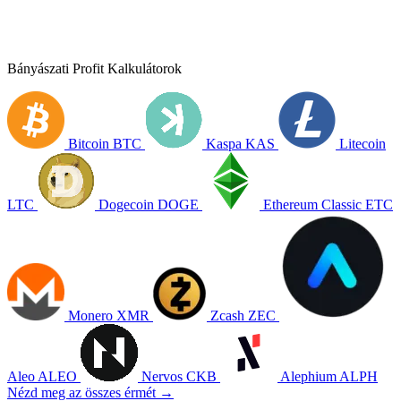
Bányászati Profit Kalkulátorok
Bitcoin
BTC
Kaspa
KAS
Litecoin
LTC
Dogecoin
DOGE
Ethereum Classic
ETC
Monero
XMR
Zcash
ZEC
Aleo
ALEO
Nervos
CKB
Alephium
ALPH
Nézd meg az összes érmét →