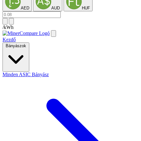
AED
AUD
HUF
/kWh
Kezdő
Bányászok
Minden ASIC Bányász