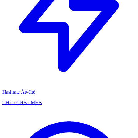
Hashrate Átváltó
TH/s · GH/s · MH/s