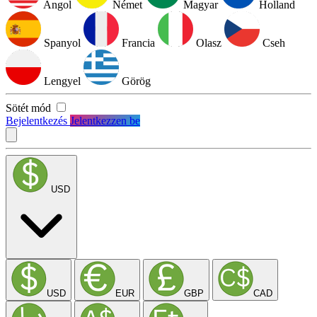
Angol
Német
Magyar
Holland
Spanyol
Francia
Olasz
Cseh
Lengyel
Görög
Sötét mód
Bejelentkezés
Jelentkezzen be
USD
USD
EUR
GBP
CAD