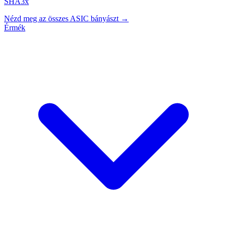
SHA3x
Nézd meg az összes ASIC bányászt →
Érmék