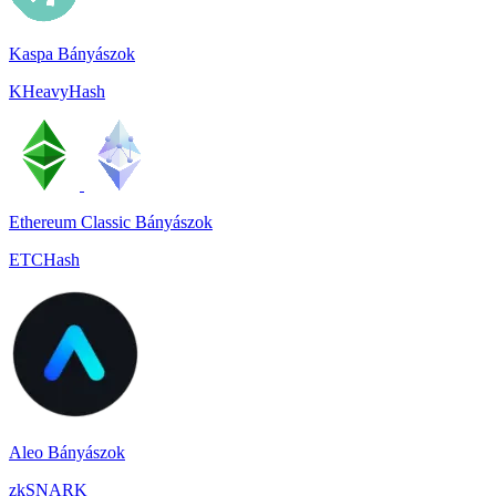
Kaspa Bányászok
KHeavyHash
Ethereum Classic Bányászok
ETCHash
Aleo Bányászok
zkSNARK