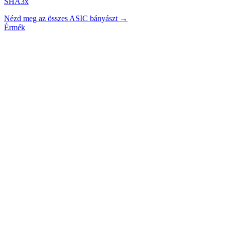
SHA3x
Nézd meg az összes ASIC bányászt →
Érmék