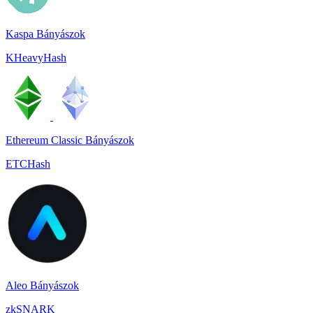
Kaspa Bányászok
KHeavyHash
Ethereum Classic Bányászok
ETCHash
Aleo Bányászok
zkSNARK