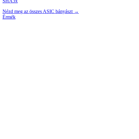
SHA3x
Nézd meg az összes ASIC bányászt →
Érmék