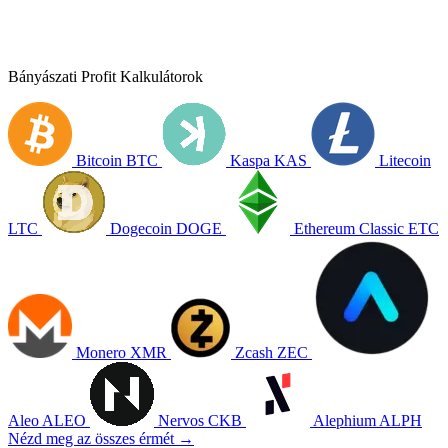
Bányászati Profit Kalkulátorok
Bitcoin
BTC
Kaspa
KAS
Litecoin
LTC
Dogecoin
DOGE
Ethereum Classic
ETC
Monero
XMR
Zcash
ZEC
Aleo
ALEO
Nervos
CKB
Alephium
ALPH
Nézd meg az összes érmét →