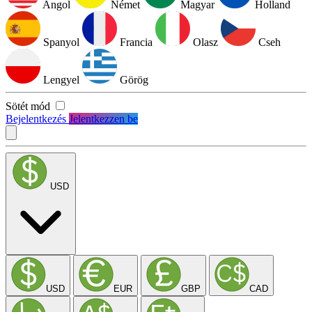
Angol
Német
Magyar
Holland
Spanyol
Francia
Olasz
Cseh
Lengyel
Görög
Sötét mód
Bejelentkezés
Jelentkezzen be
USD
USD
EUR
GBP
CAD