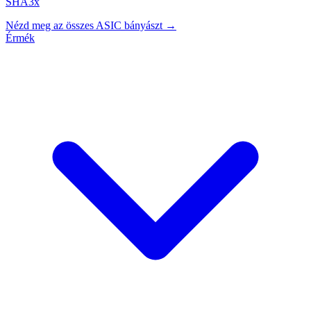
SHA3x
Nézd meg az összes ASIC bányászt →
Érmék