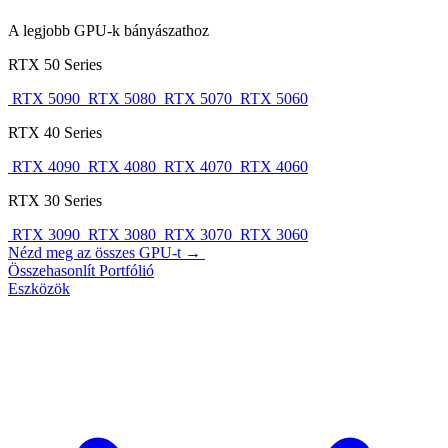
A legjobb GPU-k bányászathoz
RTX 50 Series
RTX 5090
RTX 5080
RTX 5070
RTX 5060
RTX 40 Series
RTX 4090
RTX 4080
RTX 4070
RTX 4060
RTX 30 Series
RTX 3090
RTX 3080
RTX 3070
RTX 3060
Nézd meg az összes GPU-t →
Összehasonlít
Portfólió
Eszközök