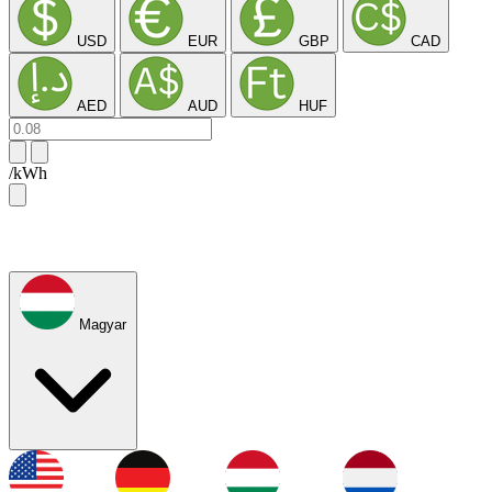
USD
EUR
GBP
CAD
AED
AUD
HUF
/kWh
Magyar