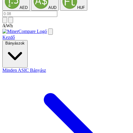
AED
AUD
HUF
/kWh
Kezdő
Bányászok
Minden ASIC Bányász