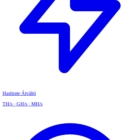
Hashrate Átváltó
TH/s · GH/s · MH/s