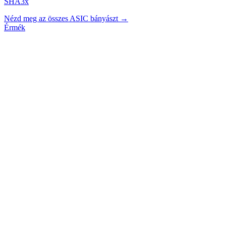
SHA3x
Nézd meg az összes ASIC bányászt →
Érmék