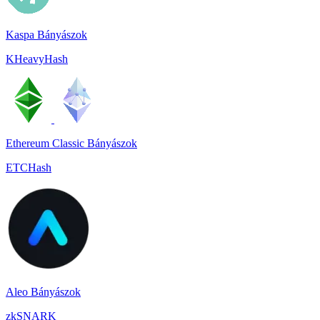
Kaspa Bányászok
KHeavyHash
Ethereum Classic Bányászok
ETCHash
Aleo Bányászok
zkSNARK