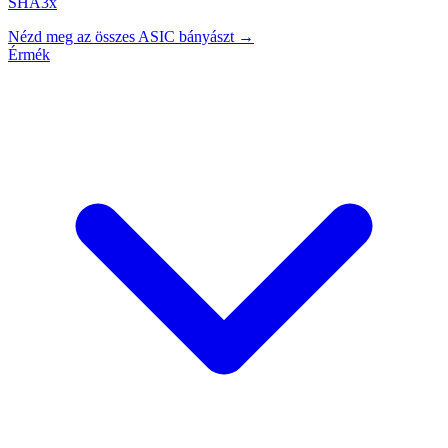
SHA3x
Nézd meg az összes ASIC bányászt →
Érmék