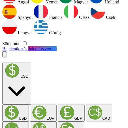
Angol
Német
Magyar
Holland
Spanyol
Francia
Olasz
Cseh
Lengyel
Görög
Sötét mód
Bejelentkezés
Jelentkezzen be
USD
USD
EUR
GBP
CAD