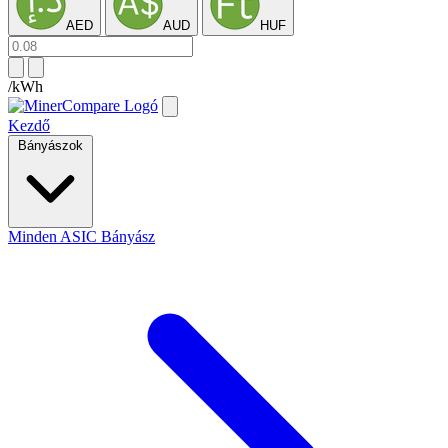
AED
AUD
HUF
/kWh
Kezdő
Bányászok
Minden ASIC Bányász