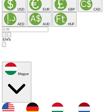
USD
EUR
GBP
CAD
AED
AUD
HUF
/kWh
Magyar