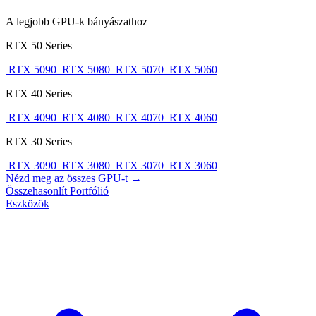
A legjobb GPU-k bányászathoz
RTX 50 Series
RTX 5090
RTX 5080
RTX 5070
RTX 5060
RTX 40 Series
RTX 4090
RTX 4080
RTX 4070
RTX 4060
RTX 30 Series
RTX 3090
RTX 3080
RTX 3070
RTX 3060
Nézd meg az összes GPU-t →
Összehasonlít
Portfólió
Eszközök