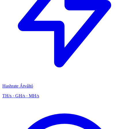
Hashrate Átváltó
TH/s · GH/s · MH/s