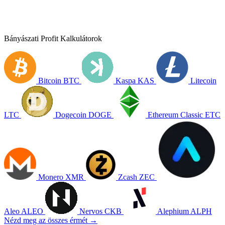
Bányászati Profit Kalkulátorok
Bitcoin
BTC
Kaspa
KAS
Litecoin
LTC
Dogecoin
DOGE
Ethereum Classic
ETC
Monero
XMR
Zcash
ZEC
Aleo
ALEO
Nervos
CKB
Alephium
ALPH
Nézd meg az összes érmét →