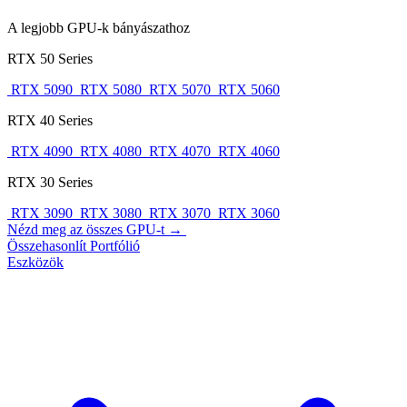
A legjobb GPU-k bányászathoz
RTX 50 Series
RTX 5090
RTX 5080
RTX 5070
RTX 5060
RTX 40 Series
RTX 4090
RTX 4080
RTX 4070
RTX 4060
RTX 30 Series
RTX 3090
RTX 3080
RTX 3070
RTX 3060
Nézd meg az összes GPU-t →
Összehasonlít
Portfólió
Eszközök