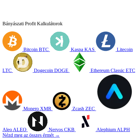
Bányászati Profit Kalkulátorok
Bitcoin
BTC
Kaspa
KAS
Litecoin
LTC
Dogecoin
DOGE
Ethereum Classic
ETC
Monero
XMR
Zcash
ZEC
Aleo
ALEO
Nervos
CKB
Alephium
ALPH
Nézd meg az összes érmét →