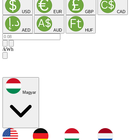
USD
EUR
GBP
CAD
AED
AUD
HUF
/kWh
Magyar