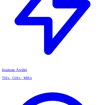
Hashrate Átváltó
TH/s · GH/s · MH/s