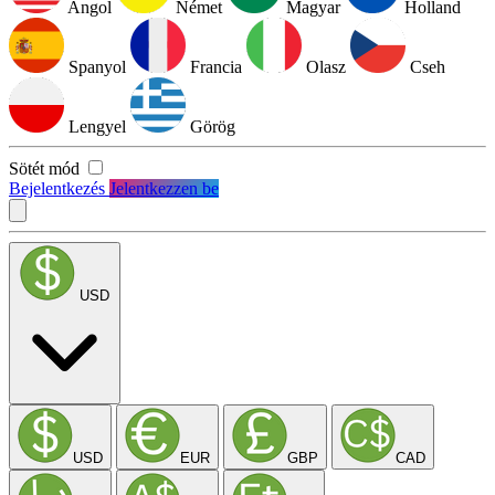
Angol
Német
Magyar
Holland
Spanyol
Francia
Olasz
Cseh
Lengyel
Görög
Sötét mód
Bejelentkezés
Jelentkezzen be
USD
USD
EUR
GBP
CAD