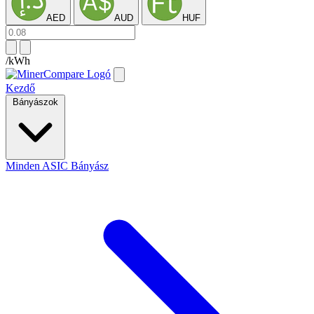
AED
AUD
HUF
/kWh
Kezdő
Bányászok
Minden ASIC Bányász