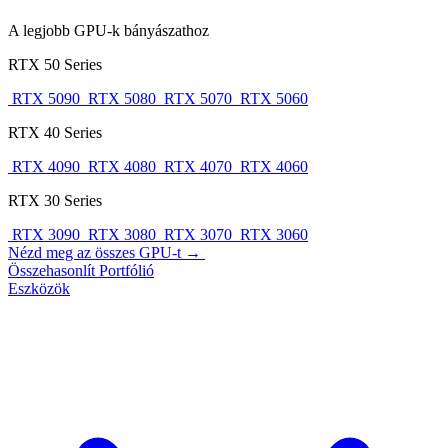
A legjobb GPU-k bányászathoz
RTX 50 Series
RTX 5090
RTX 5080
RTX 5070
RTX 5060
RTX 40 Series
RTX 4090
RTX 4080
RTX 4070
RTX 4060
RTX 30 Series
RTX 3090
RTX 3080
RTX 3070
RTX 3060
Nézd meg az összes GPU-t →
Összehasonlít
Portfólió
Eszközök