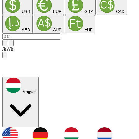
USD
EUR
GBP
CAD
AED
AUD
HUF
/kWh
Magyar