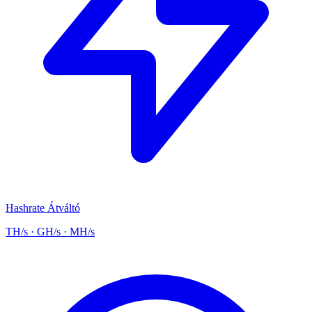
Hashrate Átváltó
TH/s · GH/s · MH/s