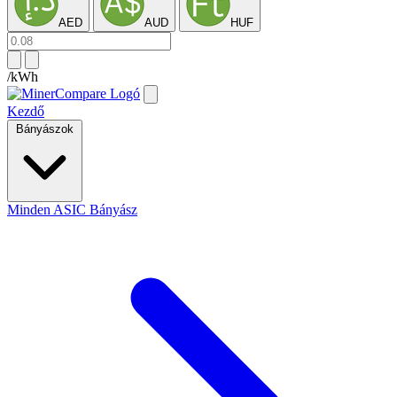
AED
AUD
HUF
/kWh
Kezdő
Bányászok
Minden ASIC Bányász