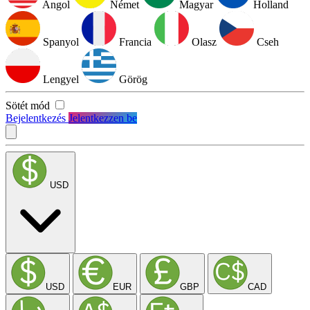
Angol
Német
Magyar
Holland
Spanyol
Francia
Olasz
Cseh
Lengyel
Görög
Sötét mód
Bejelentkezés
Jelentkezzen be
USD
USD
EUR
GBP
CAD