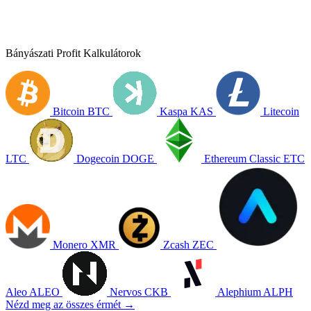
Bányászati Profit Kalkulátorok
Bitcoin
BTC
Kaspa
KAS
Litecoin
LTC
Dogecoin
DOGE
Ethereum Classic
ETC
Monero
XMR
Zcash
ZEC
Aleo
ALEO
Nervos
CKB
Alephium
ALPH
Nézd meg az összes érmét →