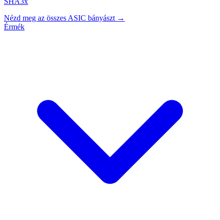
SHA3x
Nézd meg az összes ASIC bányászt →
Érmék