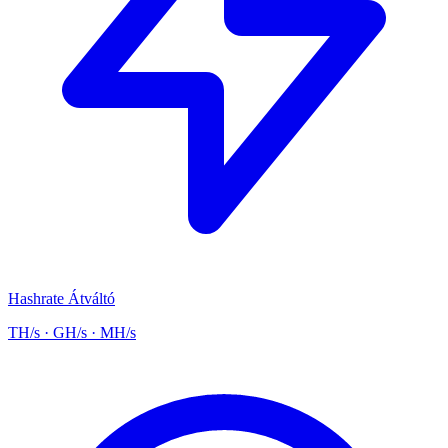
Hashrate Átváltó
TH/s · GH/s · MH/s