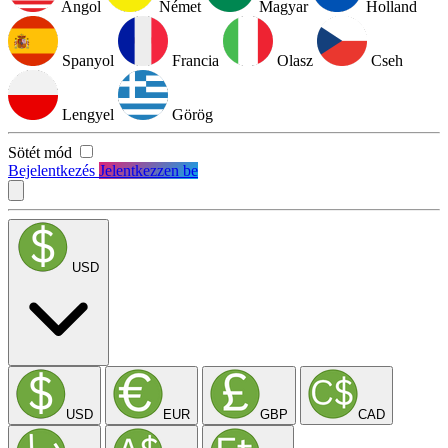
Angol
Német
Magyar
Holland
Spanyol
Francia
Olasz
Cseh
Lengyel
Görög
Sötét mód
Bejelentkezés
Jelentkezzen be
USD
USD
EUR
GBP
CAD