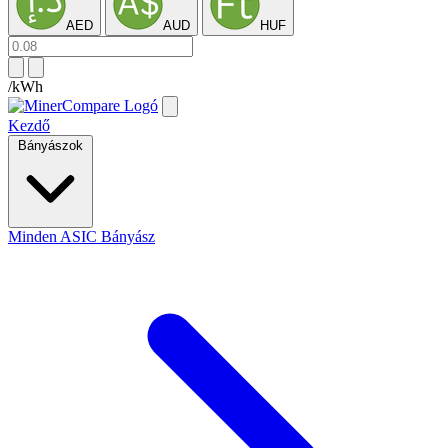
AED
AUD
HUF
/kWh
Kezdő
Bányászok
Minden ASIC Bányász