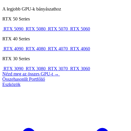
A legjobb GPU-k bányászathoz
RTX 50 Series
RTX 5090
RTX 5080
RTX 5070
RTX 5060
RTX 40 Series
RTX 4090
RTX 4080
RTX 4070
RTX 4060
RTX 30 Series
RTX 3090
RTX 3080
RTX 3070
RTX 3060
Nézd meg az összes GPU-t →
Összehasonlít
Portfólió
Eszközök