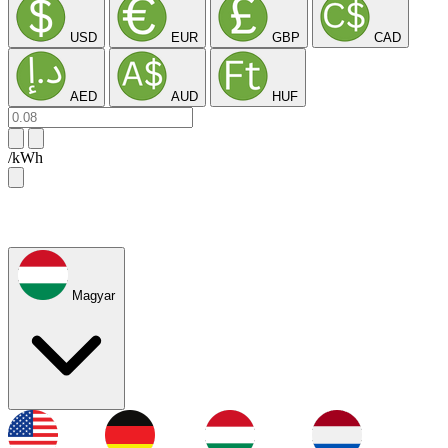
USD
EUR
GBP
CAD
AED
AUD
HUF
/kWh
Magyar