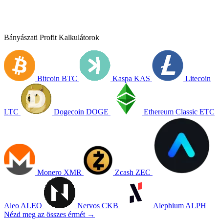
Bányászati Profit Kalkulátorok
Bitcoin
BTC
Kaspa
KAS
Litecoin
LTC
Dogecoin
DOGE
Ethereum Classic
ETC
Monero
XMR
Zcash
ZEC
Aleo
ALEO
Nervos
CKB
Alephium
ALPH
Nézd meg az összes érmét →