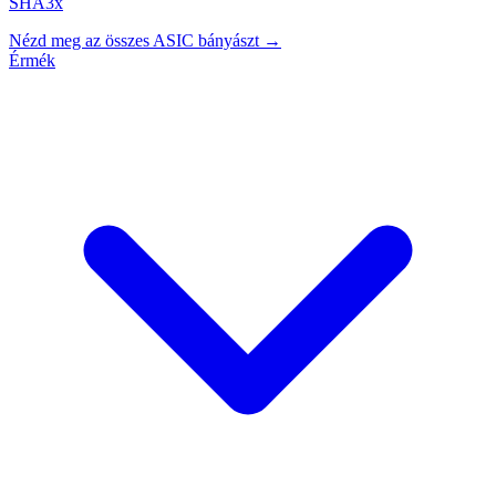
SHA3x
Nézd meg az összes ASIC bányászt →
Érmék