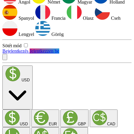
Angol
Német
Magyar
Holland
Spanyol
Francia
Olasz
Cseh
Lengyel
Görög
Sötét mód
Bejelentkezés
Jelentkezzen be
USD
USD
EUR
GBP
CAD