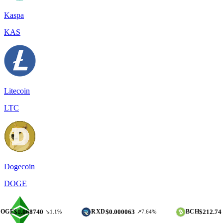
Kaspa
KAS
Litecoin
LTC
Dogecoin
DOGE
068740
$0.000063
$212.74
RXD
BCH
↘1.1%
↗7.64%
↘0.08%