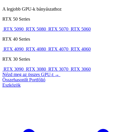
A legjobb GPU-k bányászathoz
RTX 50 Series
RTX 5090
RTX 5080
RTX 5070
RTX 5060
RTX 40 Series
RTX 4090
RTX 4080
RTX 4070
RTX 4060
RTX 30 Series
RTX 3090
RTX 3080
RTX 3070
RTX 3060
Nézd meg az összes GPU-t →
Összehasonlít
Portfólió
Eszközök