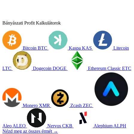
Bányászati Profit Kalkulátorok
Bitcoin
BTC
Kaspa
KAS
Litecoin
LTC
Dogecoin
DOGE
Ethereum Classic
ETC
Monero
XMR
Zcash
ZEC
Aleo
ALEO
Nervos
CKB
Alephium
ALPH
Nézd meg az összes érmét →