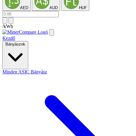
AED
AUD
HUF
/kWh
Kezdő
Bányászok
Minden ASIC Bányász