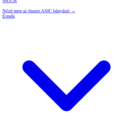
SHA3x
Nézd meg az összes ASIC bányászt →
Érmék