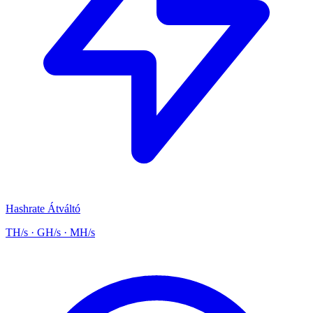
Hashrate Átváltó
TH/s · GH/s · MH/s