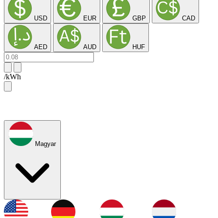
USD
EUR
GBP
CAD
AED
AUD
HUF
/kWh
Magyar