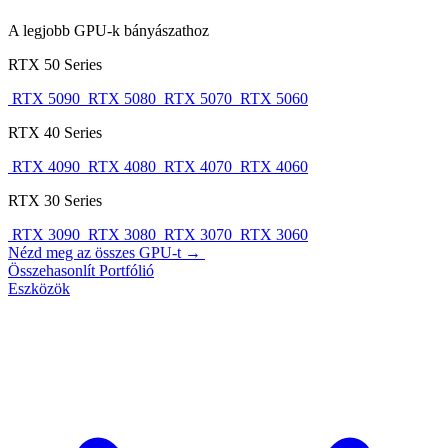
A legjobb GPU-k bányászathoz
RTX 50 Series
RTX 5090
RTX 5080
RTX 5070
RTX 5060
RTX 40 Series
RTX 4090
RTX 4080
RTX 4070
RTX 4060
RTX 30 Series
RTX 3090
RTX 3080
RTX 3070
RTX 3060
Nézd meg az összes GPU-t →
Összehasonlít
Portfólió
Eszközök