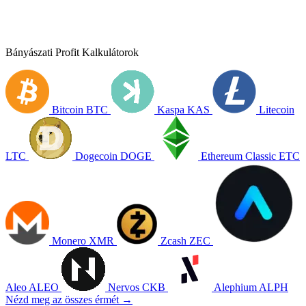
Bányászati Profit Kalkulátorok
Bitcoin
BTC
Kaspa
KAS
Litecoin
LTC
Dogecoin
DOGE
Ethereum Classic
ETC
Monero
XMR
Zcash
ZEC
Aleo
ALEO
Nervos
CKB
Alephium
ALPH
Nézd meg az összes érmét →