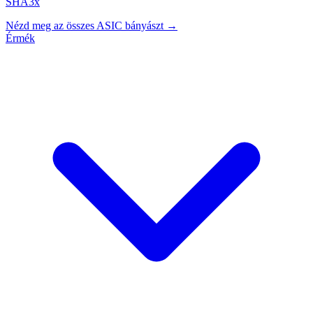
SHA3x
Nézd meg az összes ASIC bányászt →
Érmék