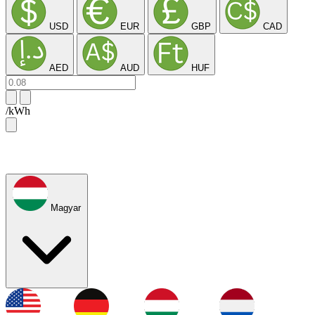
USD
EUR
GBP
CAD
AED
AUD
HUF
/kWh
Magyar