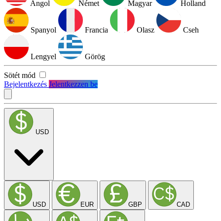
Angol
Német
Magyar
Holland
Spanyol
Francia
Olasz
Cseh
Lengyel
Görög
Sötét mód
Bejelentkezés
Jelentkezzen be
USD
USD
EUR
GBP
CAD