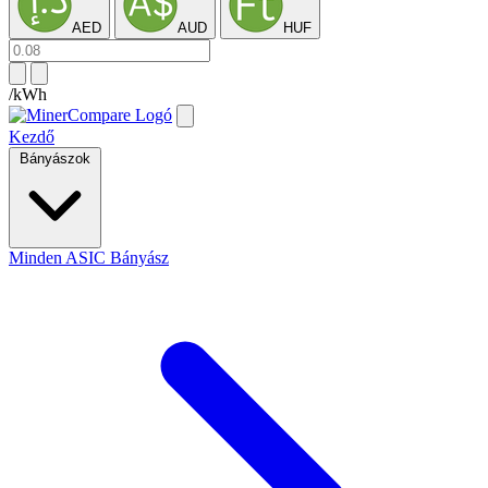
AED
AUD
HUF
/kWh
Kezdő
Bányászok
Minden ASIC Bányász