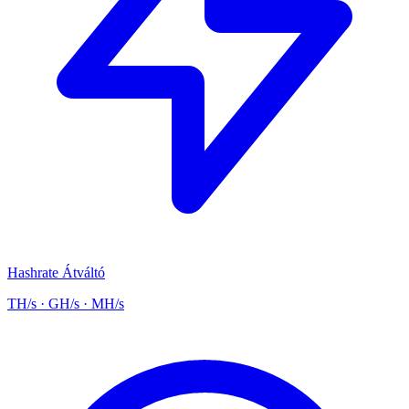
Hashrate Átváltó
TH/s · GH/s · MH/s