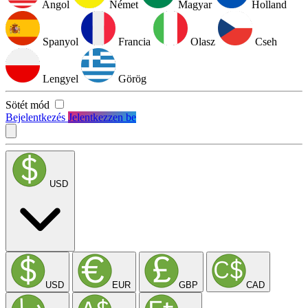
Angol
Német
Magyar
Holland
Spanyol
Francia
Olasz
Cseh
Lengyel
Görög
Sötét mód
Bejelentkezés
Jelentkezzen be
USD
USD
EUR
GBP
CAD