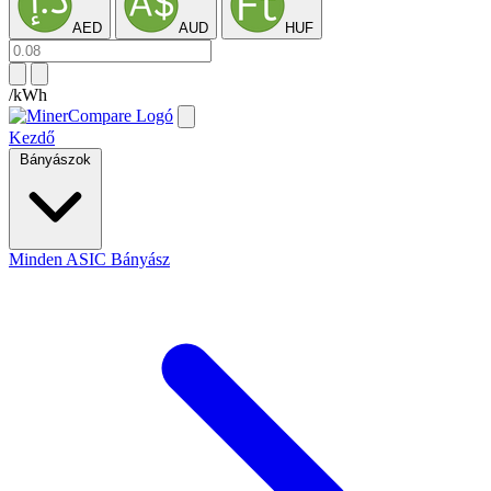
AED
AUD
HUF
/kWh
Kezdő
Bányászok
Minden ASIC Bányász