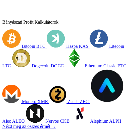
Bányászati Profit Kalkulátorok
Bitcoin
BTC
Kaspa
KAS
Litecoin
LTC
Dogecoin
DOGE
Ethereum Classic
ETC
Monero
XMR
Zcash
ZEC
Aleo
ALEO
Nervos
CKB
Alephium
ALPH
Nézd meg az összes érmét →