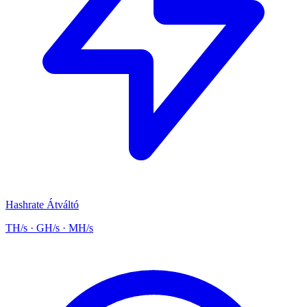
Hashrate Átváltó
TH/s · GH/s · MH/s