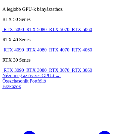
A legjobb GPU-k bányászathoz
RTX 50 Series
RTX 5090
RTX 5080
RTX 5070
RTX 5060
RTX 40 Series
RTX 4090
RTX 4080
RTX 4070
RTX 4060
RTX 30 Series
RTX 3090
RTX 3080
RTX 3070
RTX 3060
Nézd meg az összes GPU-t →
Összehasonlít
Portfólió
Eszközök