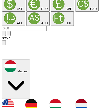
USD
EUR
GBP
CAD
AED
AUD
HUF
/kWh
Magyar