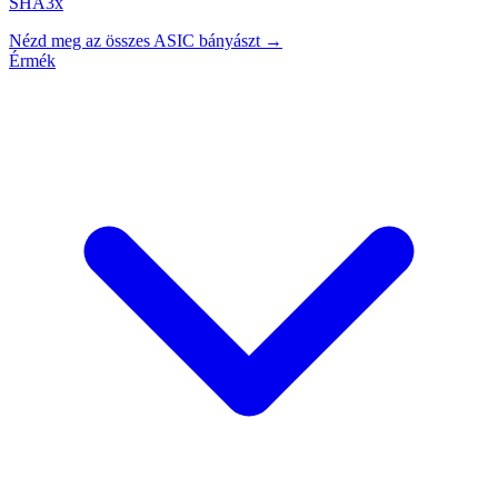
SHA3x
Nézd meg az összes ASIC bányászt →
Érmék