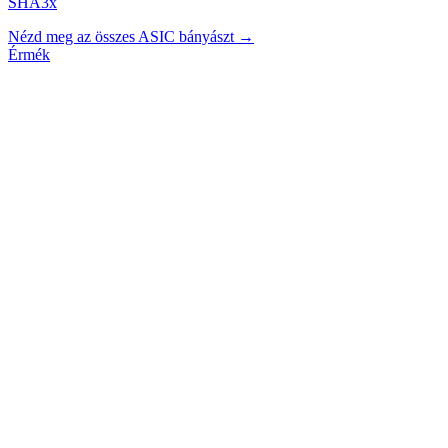
SHA3x
Nézd meg az összes ASIC bányászt →
Érmék