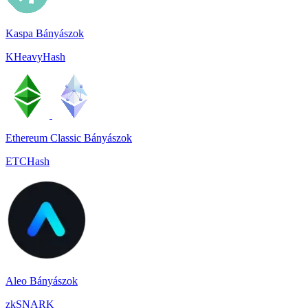
Kaspa Bányászok
KHeavyHash
Ethereum Classic Bányászok
ETCHash
Aleo Bányászok
zkSNARK