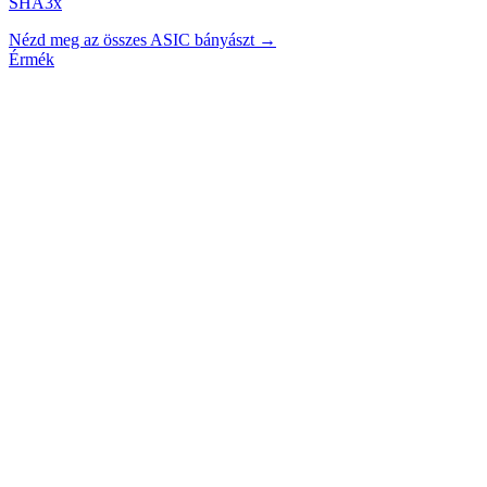
SHA3x
Nézd meg az összes ASIC bányászt →
Érmék