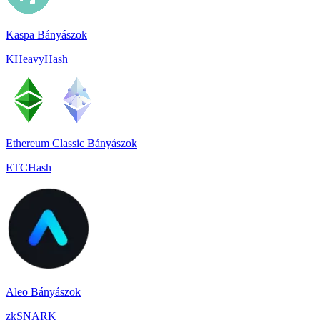
Kaspa Bányászok
KHeavyHash
Ethereum Classic Bányászok
ETCHash
Aleo Bányászok
zkSNARK