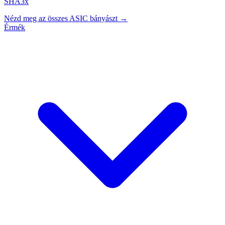
SHA3x
Nézd meg az összes ASIC bányászt →
Érmék