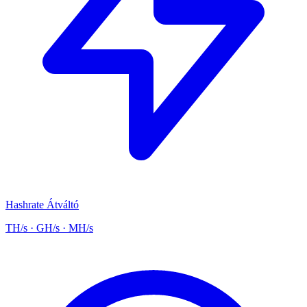
Hashrate Átváltó
TH/s · GH/s · MH/s