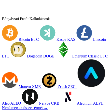
Bányászati Profit Kalkulátorok
Bitcoin
BTC
Kaspa
KAS
Litecoin
LTC
Dogecoin
DOGE
Ethereum Classic
ETC
Monero
XMR
Zcash
ZEC
Aleo
ALEO
Nervos
CKB
Alephium
ALPH
Nézd meg az összes érmét →