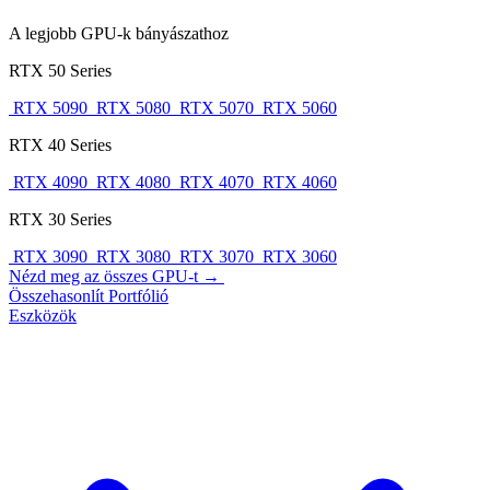
A legjobb GPU-k bányászathoz
RTX 50 Series
RTX 5090
RTX 5080
RTX 5070
RTX 5060
RTX 40 Series
RTX 4090
RTX 4080
RTX 4070
RTX 4060
RTX 30 Series
RTX 3090
RTX 3080
RTX 3070
RTX 3060
Nézd meg az összes GPU-t →
Összehasonlít
Portfólió
Eszközök