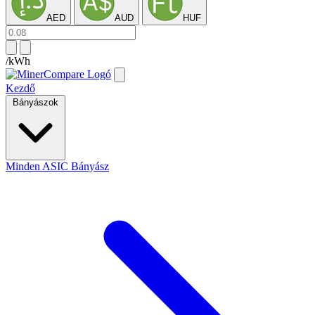
AED
AUD
HUF
/kWh
Kezdő
Bányászok
Minden ASIC Bányász