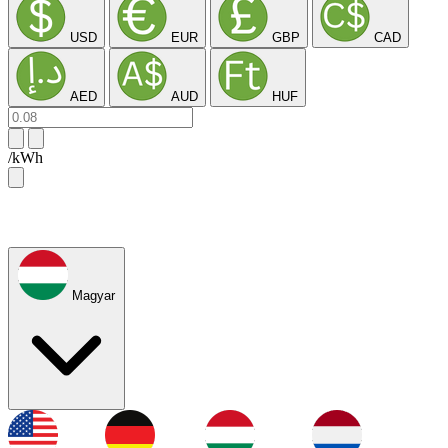
USD
EUR
GBP
CAD
AED
AUD
HUF
/kWh
Magyar