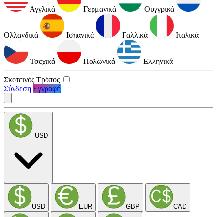
Αγγλικά
Γερμανικά
Ουγγρικά
Ολλανδικά
Ισπανικά
Γαλλικά
Ιταλικά
Τσεχικά
Πολωνικά
Ελληνικά
Σκοτεινός Τρόπος
Σύνδεση
Εγγραφή
USD
USD
EUR
GBP
CAD