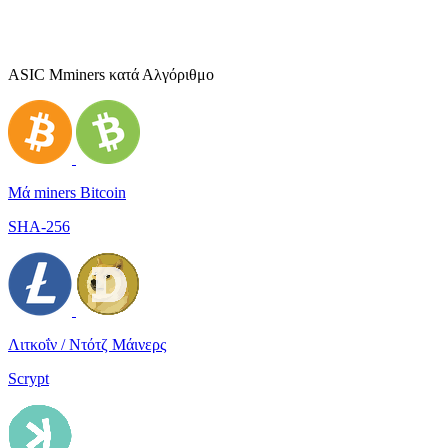
ASIC Μminers κατά Αλγόριθμο
Μά miners Bitcoin
SHA-256
Λιτκοΐν / Ντότζ Μάινερς
Scrypt