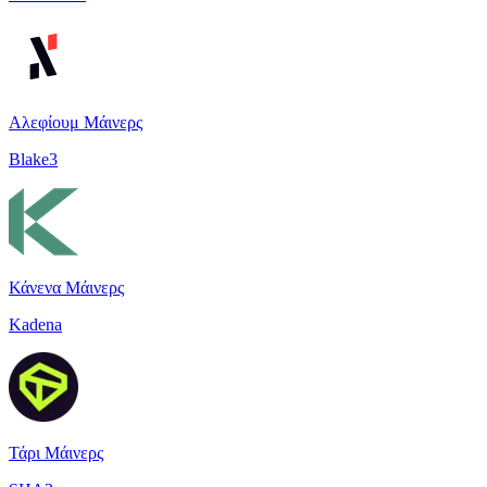
Αλεφίουμ Μάινερς
Blake3
Κάνενα Μάινερς
Kadena
Τάρι Μάινερς