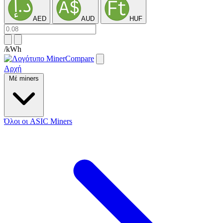
AED
AUD
HUF
/kWh
Αρχή
Μέ miners
Όλοι οι ASIC Miners