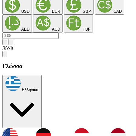
USD
EUR
GBP
CAD
AED
AUD
HUF
/kWh
Γλώσσα
Ελληνικά