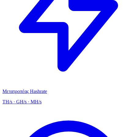
Μετατροπέας Hashrate
TH/s · GH/s · MH/s