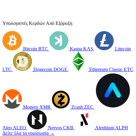
Υπολογιστές Κερδών Από Εξόρυξη
Bitcoin
BTC
Kaspa
KAS
Litecoin
LTC
Dogecoin
DOGE
Ethereum Classic
ETC
Monero
XMR
Zcash
ZEC
Aleo
ALEO
Nervos
CKB
Alephium
ALPH
Δείτε όλα τα νομίσματα →