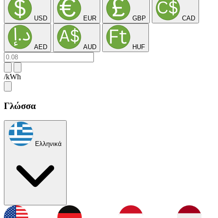
USD
EUR
GBP
CAD
AED
AUD
HUF
/kWh
Γλώσσα
Ελληνικά