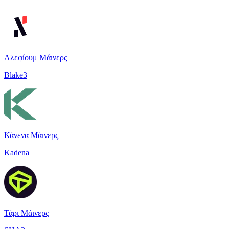
Αλεφίουμ Μάινερς
Blake3
Κάνενα Μάινερς
Kadena
Τάρι Μάινερς