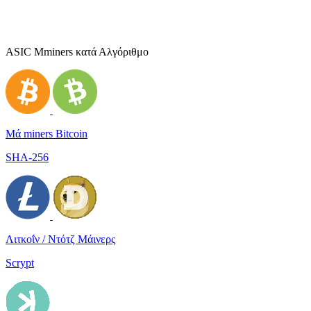
ASIC Μminers κατά Αλγόριθμο
Μά miners Bitcoin
SHA-256
Λιτκοΐν / Ντότζ Μάινερς
Scrypt