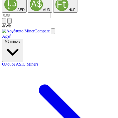
AED
AUD
HUF
/kWh
Αρχή
Μέ miners
Όλοι οι ASIC Miners