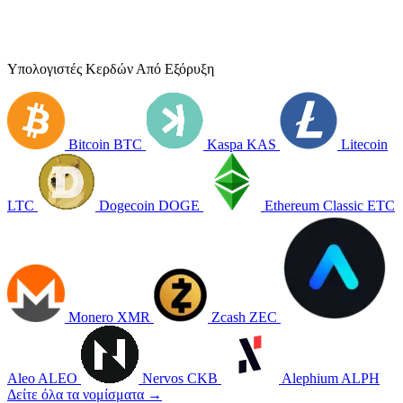
Υπολογιστές Κερδών Από Εξόρυξη
Bitcoin
BTC
Kaspa
KAS
Litecoin
LTC
Dogecoin
DOGE
Ethereum Classic
ETC
Monero
XMR
Zcash
ZEC
Aleo
ALEO
Nervos
CKB
Alephium
ALPH
Δείτε όλα τα νομίσματα →