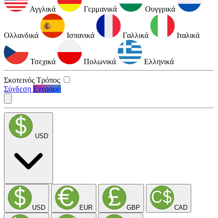
Αγγλικά
Γερμανικά
Ουγγρικά
Ολλανδικά
Ισπανικά
Γαλλικά
Ιταλικά
Τσεχικά
Πολωνικά
Ελληνικά
Σκοτεινός Τρόπος
Σύνδεση
Εγγραφή
USD
USD
EUR
GBP
CAD