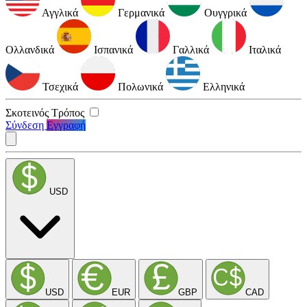
Αγγλικά
Γερμανικά
Ουγγρικά
Ολλανδικά
Ισπανικά
Γαλλικά
Ιταλικά
Τσεχικά
Πολωνικά
Ελληνικά
Σκοτεινός Τρόπος
Σύνδεση
Εγγραφή
USD
USD
EUR
GBP
CAD