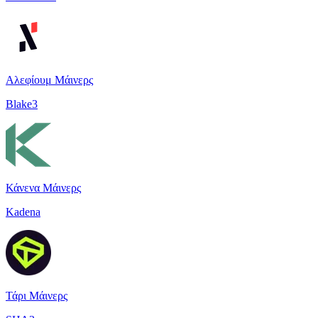
Αλεφίουμ Μάινερς
Blake3
Κάνενα Μάινερς
Kadena
Τάρι Μάινερς