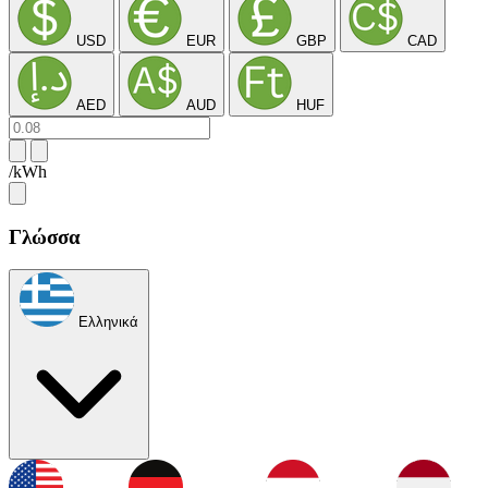
USD
EUR
GBP
CAD
AED
AUD
HUF
/kWh
Γλώσσα
Ελληνικά