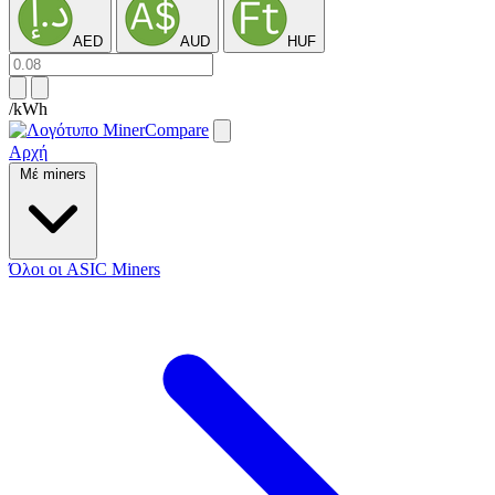
AED
AUD
HUF
/kWh
Αρχή
Μέ miners
Όλοι οι ASIC Miners