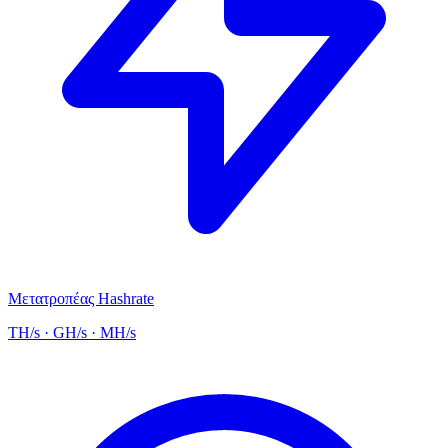
Μετατροπέας Hashrate
TH/s · GH/s · MH/s