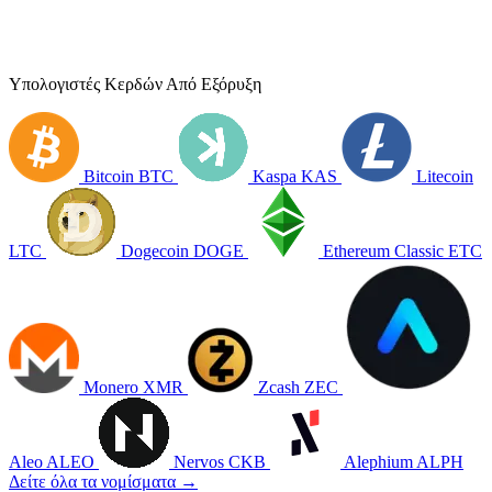
Υπολογιστές Κερδών Από Εξόρυξη
Bitcoin
BTC
Kaspa
KAS
Litecoin
LTC
Dogecoin
DOGE
Ethereum Classic
ETC
Monero
XMR
Zcash
ZEC
Aleo
ALEO
Nervos
CKB
Alephium
ALPH
Δείτε όλα τα νομίσματα →