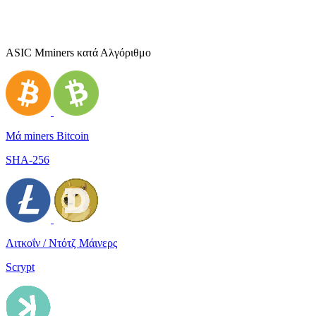
ASIC Μminers κατά Αλγόριθμο
Μά miners Bitcoin
SHA-256
Λιτκοΐν / Ντότζ Μάινερς
Scrypt