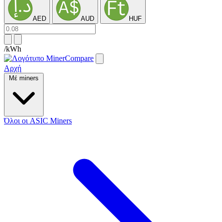
AED
AUD
HUF
/kWh
Αρχή
Μέ miners
Όλοι οι ASIC Miners