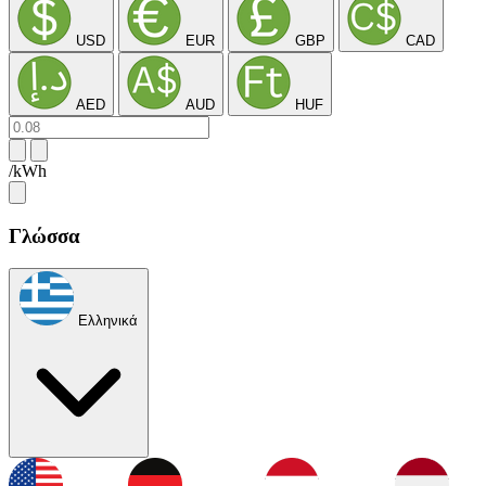
USD
EUR
GBP
CAD
AED
AUD
HUF
/kWh
Γλώσσα
Ελληνικά