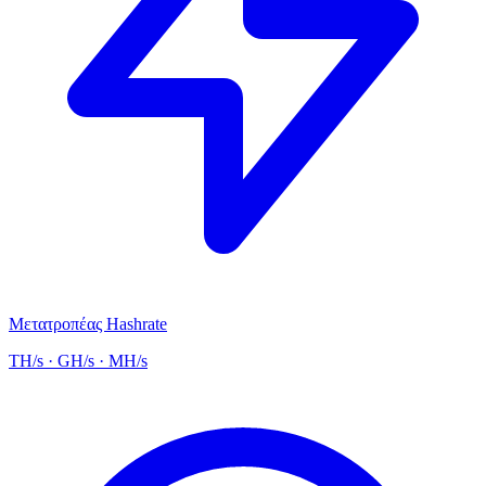
Μετατροπέας Hashrate
TH/s · GH/s · MH/s