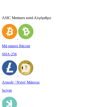
ASIC Μminers κατά Αλγόριθμο
Μά miners Bitcoin
SHA-256
Λιτκοΐν / Ντότζ Μάινερς
Scrypt