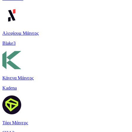
Αλεφίουμ Μάινερς
Blake3
Κάνενα Μάινερς
Kadena
Τάρι Μάινερς