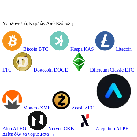
Υπολογιστές Κερδών Από Εξόρυξη
Bitcoin
BTC
Kaspa
KAS
Litecoin
LTC
Dogecoin
DOGE
Ethereum Classic
ETC
Monero
XMR
Zcash
ZEC
Aleo
ALEO
Nervos
CKB
Alephium
ALPH
Δείτε όλα τα νομίσματα →