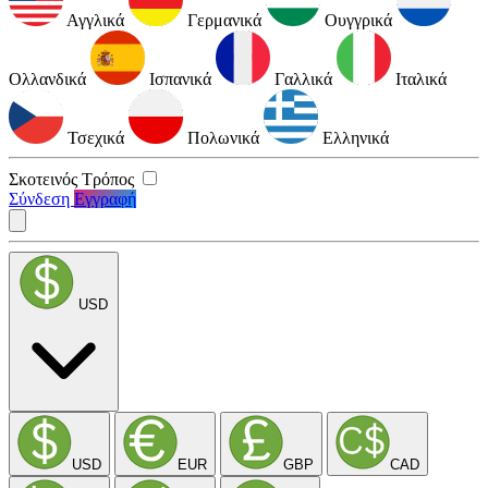
Αγγλικά
Γερμανικά
Ουγγρικά
Ολλανδικά
Ισπανικά
Γαλλικά
Ιταλικά
Τσεχικά
Πολωνικά
Ελληνικά
Σκοτεινός Τρόπος
Σύνδεση
Εγγραφή
USD
USD
EUR
GBP
CAD