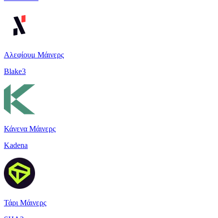
Αλεφίουμ Μάινερς
Blake3
Κάνενα Μάινερς
Kadena
Τάρι Μάινερς