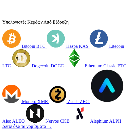
Υπολογιστές Κερδών Από Εξόρυξη
Bitcoin
BTC
Kaspa
KAS
Litecoin
LTC
Dogecoin
DOGE
Ethereum Classic
ETC
Monero
XMR
Zcash
ZEC
Aleo
ALEO
Nervos
CKB
Alephium
ALPH
Δείτε όλα τα νομίσματα →