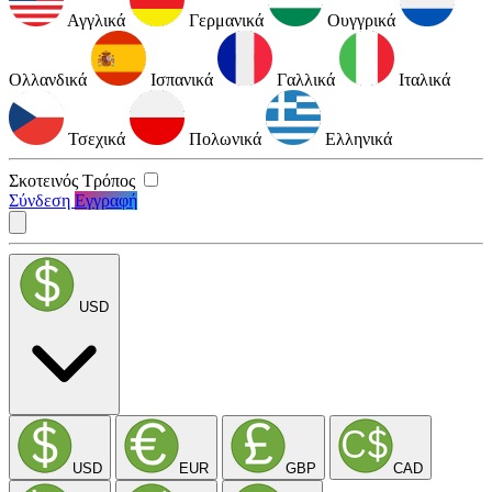
Αγγλικά
Γερμανικά
Ουγγρικά
Ολλανδικά
Ισπανικά
Γαλλικά
Ιταλικά
Τσεχικά
Πολωνικά
Ελληνικά
Σκοτεινός Τρόπος
Σύνδεση
Εγγραφή
USD
USD
EUR
GBP
CAD