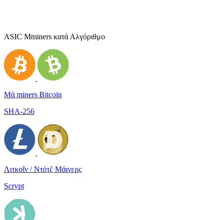
ASIC Μminers κατά Αλγόριθμο
Μά miners Bitcoin
SHA-256
Λιτκοΐν / Ντότζ Μάινερς
Scrypt