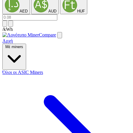
AED
AUD
HUF
/kWh
Αρχή
Μέ miners
Όλοι οι ASIC Miners