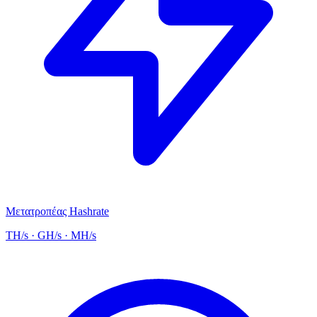
Μετατροπέας Hashrate
TH/s · GH/s · MH/s