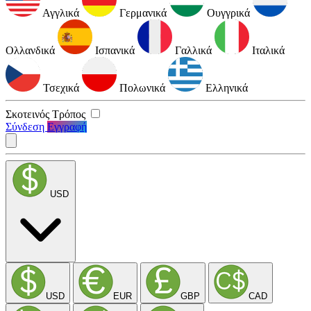
Αγγλικά
Γερμανικά
Ουγγρικά
Ολλανδικά
Ισπανικά
Γαλλικά
Ιταλικά
Τσεχικά
Πολωνικά
Ελληνικά
Σκοτεινός Τρόπος
Σύνδεση
Εγγραφή
USD
USD
EUR
GBP
CAD