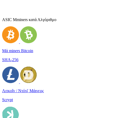
ASIC Μminers κατά Αλγόριθμο
Μά miners Bitcoin
SHA-256
Λιτκοΐν / Ντότζ Μάινερς
Scrypt