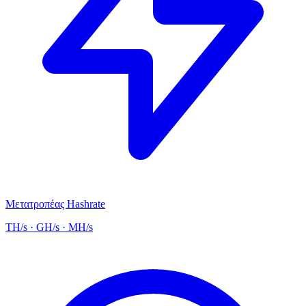
Μετατροπέας Hashrate
TH/s · GH/s · MH/s