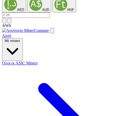
AED
AUD
HUF
/kWh
Αρχή
Μέ miners
Όλοι οι ASIC Miners