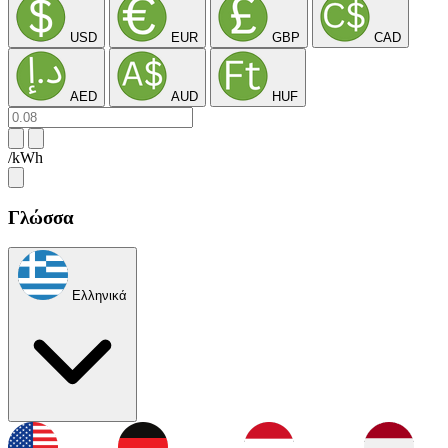
USD
EUR
GBP
CAD
AED
AUD
HUF
/kWh
Γλώσσα
Ελληνικά