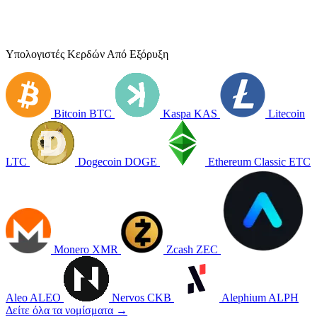
Υπολογιστές Κερδών Από Εξόρυξη
Bitcoin
BTC
Kaspa
KAS
Litecoin
LTC
Dogecoin
DOGE
Ethereum Classic
ETC
Monero
XMR
Zcash
ZEC
Aleo
ALEO
Nervos
CKB
Alephium
ALPH
Δείτε όλα τα νομίσματα →