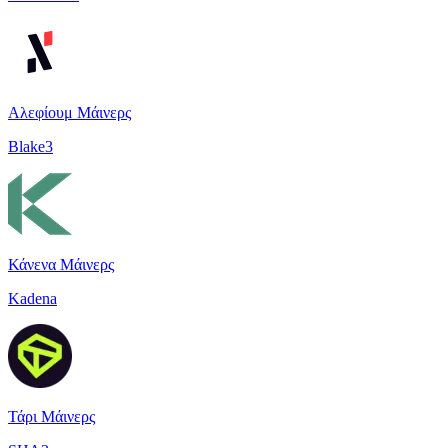
Αλεφίουμ Μάινερς
Blake3
Κάνενα Μάινερς
Kadena
Τάρι Μάινερς