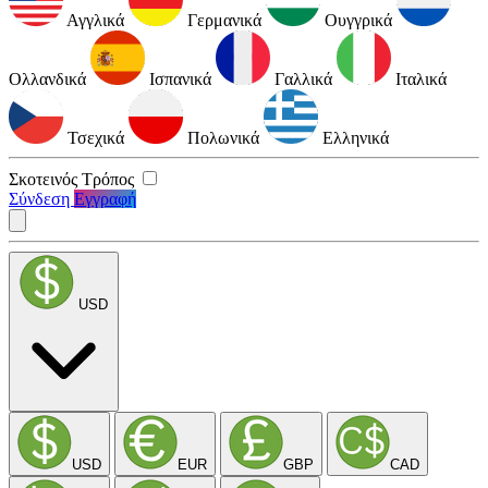
Αγγλικά
Γερμανικά
Ουγγρικά
Ολλανδικά
Ισπανικά
Γαλλικά
Ιταλικά
Τσεχικά
Πολωνικά
Ελληνικά
Σκοτεινός Τρόπος
Σύνδεση
Εγγραφή
USD
USD
EUR
GBP
CAD