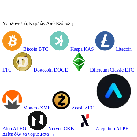
Υπολογιστές Κερδών Από Εξόρυξη
Bitcoin
BTC
Kaspa
KAS
Litecoin
LTC
Dogecoin
DOGE
Ethereum Classic
ETC
Monero
XMR
Zcash
ZEC
Aleo
ALEO
Nervos
CKB
Alephium
ALPH
Δείτε όλα τα νομίσματα →