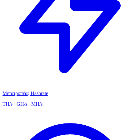
Μετατροπέας Hashrate
TH/s · GH/s · MH/s