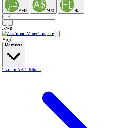
AED
AUD
HUF
/kWh
Αρχή
Μέ miners
Όλοι οι ASIC Miners