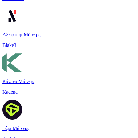
Αλεφίουμ Μάινερς
Blake3
Κάνενα Μάινερς
Kadena
Τάρι Μάινερς