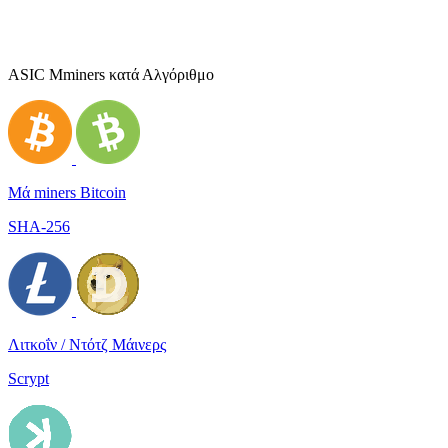
ASIC Μminers κατά Αλγόριθμο
Μά miners Bitcoin
SHA-256
Λιτκοΐν / Ντότζ Μάινερς
Scrypt