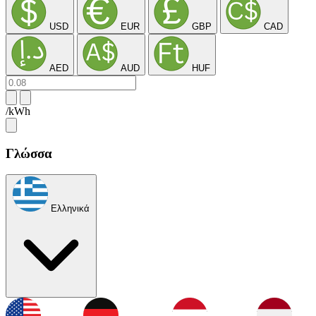
USD
EUR
GBP
CAD
AED
AUD
HUF
/kWh
Γλώσσα
Ελληνικά