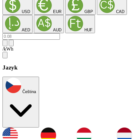
USD
EUR
GBP
CAD
AED
AUD
HUF
/kWh
Jazyk
Čeština