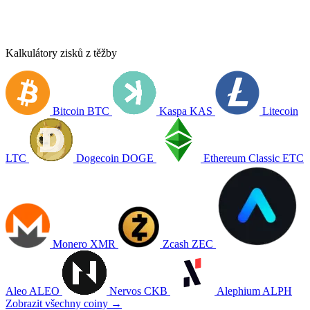
Kalkulátory zisků z těžby
Bitcoin
BTC
Kaspa
KAS
Litecoin
LTC
Dogecoin
DOGE
Ethereum Classic
ETC
Monero
XMR
Zcash
ZEC
Aleo
ALEO
Nervos
CKB
Alephium
ALPH
Zobrazit všechny coiny →