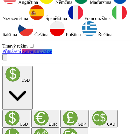
Angličtina
Němčina
Maďarština
Nizozemština
Španělština
Francouzština
Italština
Čeština
Polština
Řečtina
Tmavý režim
Přihlášení
Zaregistrovat se
USD
USD
EUR
GBP
CAD