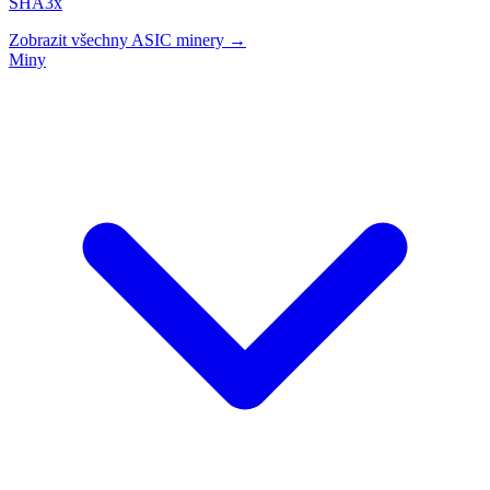
SHA3x
Zobrazit všechny ASIC minery →
Miny