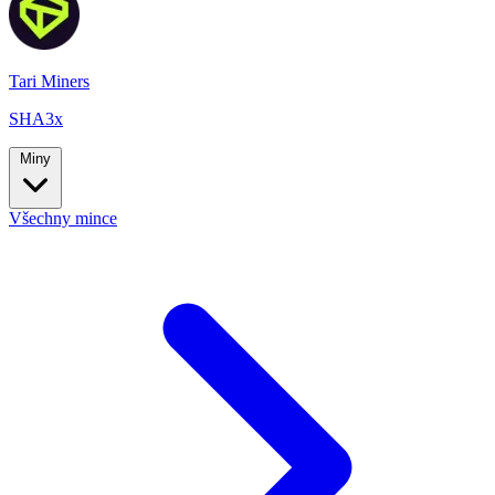
Tari Miners
SHA3x
Miny
Všechny mince