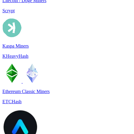
Litecoin / Doge Miners
Scrypt
Kaspa Miners
KHeavyHash
Ethereum Classic Miners
ETCHash