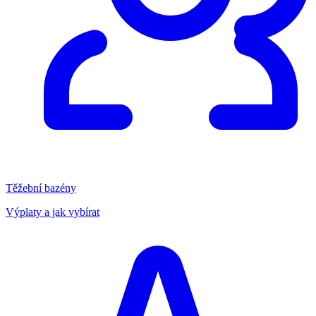
Těžební bazény
Výplaty a jak vybírat